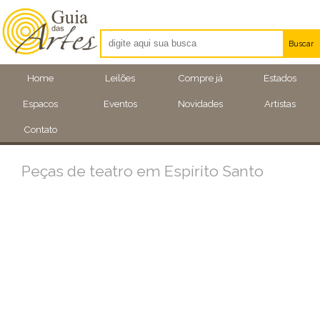
Buscar
Artistas
Home
Leilões
Compre já
Estados
Eventos
Espacos
Eventos
Novidades
Artistas
Locais
Contato
Peças de teatro em Espírito Santo