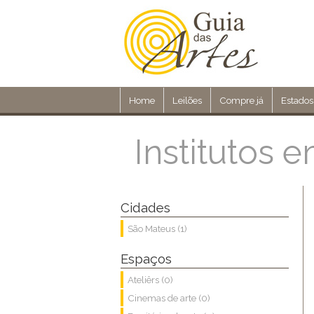
Home
Leilões
Compre já
Estados
Institutos 
Cidades
São Mateus (1)
Espaços
Ateliêrs (0)
Cinemas de arte (0)