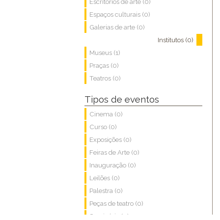
Escritórios de arte (0)
Espaços culturais (0)
Galerias de arte (0)
Institutos (0)
Museus (1)
Praças (0)
Teatros (0)
Tipos de eventos
Cinema (0)
Curso (0)
Exposições (0)
Feiras de Arte (0)
Inauguração (0)
Leilões (0)
Palestra (0)
Peças de teatro (0)
Seminário (0)