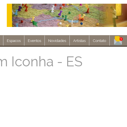
Espacos
Eventos
Novidades
Artistas
Contato
Assine nosso 
em Iconha - ES
Env