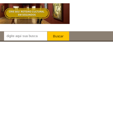
Buscar
Newsletter!
Artistas
Eventos
Locais
iar