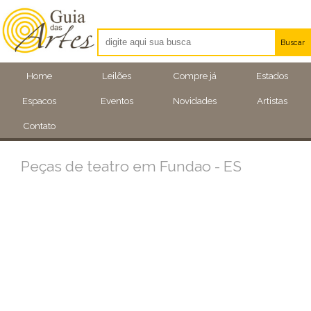
Buscar
Artistas
Home
Leilões
Compre já
Estados
Eventos
Espacos
Eventos
Novidades
Artistas
Locais
Contato
Peças de teatro em Fundao - ES