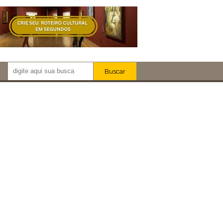
Buscar
Newsletter!
Artistas
Eventos
Locais
iar