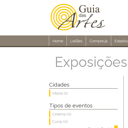
Home
Leilões
Compre já
Estados
Exposições
Cidades
Vitoria (1)
Tipos de eventos
Cinema (0)
Curso (0)