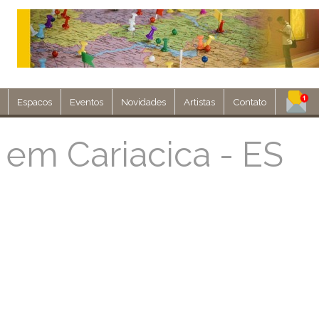
Espacos
Eventos
Novidades
Artistas
Contato
Assine nosso 
 em Cariacica - ES
Env