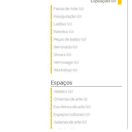
Exposições (0)
Feiras de Arte (0)
Inauguração (0)
Leilões (0)
Palestra (0)
Peças de teatro (0)
Seminário (0)
Shows (0)
Vernissage (0)
Workshop (0)
Espaços
Ateliêrs (0)
Cinemas de arte (1)
Escritórios de arte (0)
Espaços culturais (0)
Galerias de arte (0)
Institutos (0)