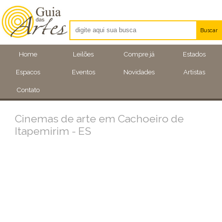
Buscar
Artistas
Home
Leilões
Compre já
Estados
Eventos
Espacos
Eventos
Novidades
Artistas
Locais
Contato
Cinemas de arte em Cachoeiro de
Itapemirim - ES