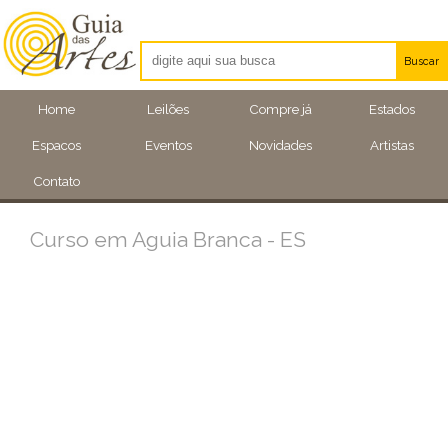
Buscar
Artistas
Home
Leilões
Compre já
Estados
Eventos
Espacos
Eventos
Novidades
Artistas
Locais
Contato
Curso em Aguia Branca - ES