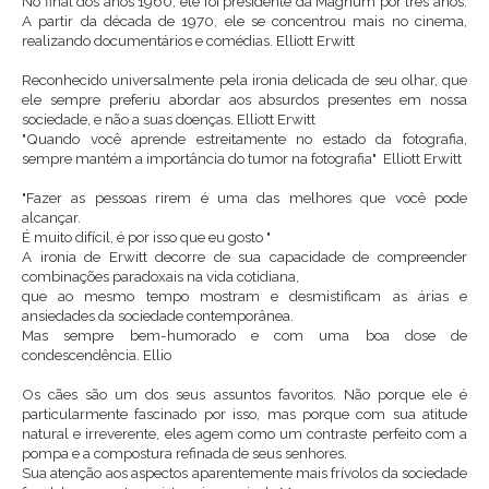
No final dos anos 1960, ele foi presidente da Magnum por três anos.
A partir da década de 1970, ele se concentrou mais no cinema,
realizando documentários e comédias. Elliott Erwitt
Reconhecido universalmente pela ironia delicada de seu olhar, que
ele sempre preferiu abordar aos absurdos presentes em nossa
sociedade, e não a suas doenças. Elliott Erwitt
"Quando você aprende estreitamente no estado da fotografia,
sempre mantém a importância do tumor na fotografia" Elliott Erwitt
"Fazer as pessoas rirem é uma das melhores que você pode
alcançar.
É muito difícil, é por isso que eu gosto "
A ironia de Erwitt decorre de sua capacidade de compreender
combinações paradoxais na vida cotidiana,
que ao mesmo tempo mostram e desmistificam as árias e
ansiedades da sociedade contemporânea.
Mas sempre bem-humorado e com uma boa dose de
condescendência. Ellio
Os cães são um dos seus assuntos favoritos. Não porque ele é
particularmente fascinado por isso, mas porque com sua atitude
natural e irreverente, eles agem como um contraste perfeito com a
pompa e a compostura refinada de seus senhores.
Sua atenção aos aspectos aparentemente mais frívolos da sociedade