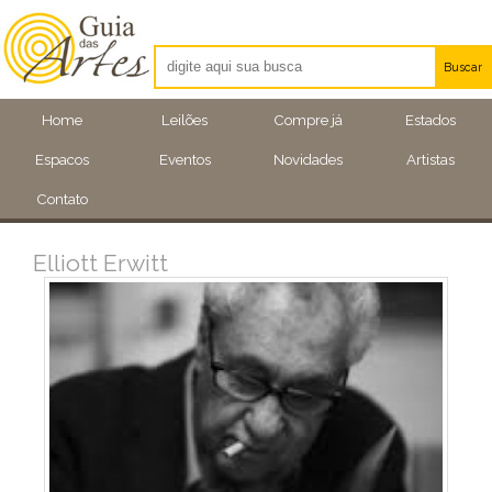
Buscar
Artistas
Home
Leilões
Compre já
Estados
Eventos
Espacos
Eventos
Novidades
Artistas
Locais
Contato
Elliott Erwitt