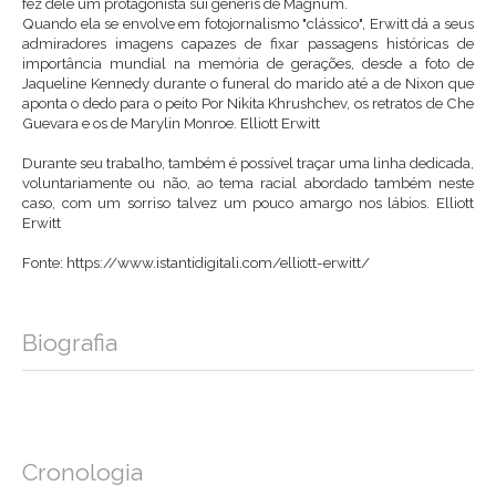
fez dele um protagonista sui generis de Magnum.
Quando ela se envolve em fotojornalismo "clássico", Erwitt dá a seus
admiradores imagens capazes de fixar passagens históricas de
importância mundial na memória de gerações, desde a foto de
Jaqueline Kennedy durante o funeral do marido até a de Nixon que
aponta o dedo para o peito Por Nikita Khrushchev, os retratos de Che
Guevara e os de Marylin Monroe. Elliott Erwitt
Durante seu trabalho, também é possível traçar uma linha dedicada,
voluntariamente ou não, ao tema racial abordado também neste
caso, com um sorriso talvez um pouco amargo nos lábios. Elliott
Erwitt
Fonte:
https://www.istantidigitali.com/elliott-erwitt/
Biografia
Cronologia