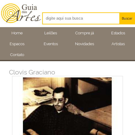
Buscar
Artistas
Home
Leilões
Compre já
Estados
Eventos
Espacos
Eventos
Novidades
Artistas
Locais
Contato
Clovis Graciano