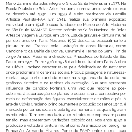
Mario Zanini e Bonadei, integra o Grupo Santa Helena, em 1937. Na
Escola Paulista de Belas Artes freqüenta como aluno ouvinte o curso
de desenho até 1938. Em 1939 é eleito presidente da Família
Artística Paulista-FAP. Em 1941, realiza sua primeira exposição
individual e em 1948 é sócio-fundador do Museu de Arte Moderna
de São Paulo-MAM/SP. Recebe prêmio no Salão Nacional de Belas
Artes de viagem á Europa, em 1949. Estuda gravura e pintura mural
por dois anos em Paris. Nos anos 1950 dedica-se especialmente a
pintura mural. Transita pela ilustração de obras literárias, como
Cancioneiro da Bahia de Dorival Caymmi e Terras do Sem Fim de
Jorge Amado. Assume a direção da Pinacoteca do Estado de São
Paulo, em 1971. Entre 1976 e 1978 é adido cultural em Paris. A obra
de Clóvis Graciano caracteriza-se pela fidelidade ao figurativismo
onde predominam os temas sociais. Produz paisagens e naturezas-
mortas, cuja particularidade reside na singularidade do corte, no
grafismo sintético e na rapidez da execução. Sua arte apresenta
influência de Candido Portinari, uma vez que recorre ao pós-
cubismo, à superposição de planos, e desconstrói a perspectiva por
meio da deformação das figuras, especialmente de mãos e pés. A
arte de Clóvis Graciano, principalmente a produção dos anos 1940, é
marcada por temas sociais e pela figura humana, nas quais figuram
os retirantes. Também produziu auto-retratos que expressam pouca
tensão, mas apresentam variações psicológicas. Nos anos 1950 a
produção é voltada à pintura mural como Arsmistício de Iperoig, na
Fundação Armando Álvares Penteado-FAAP, entre outros, cuja