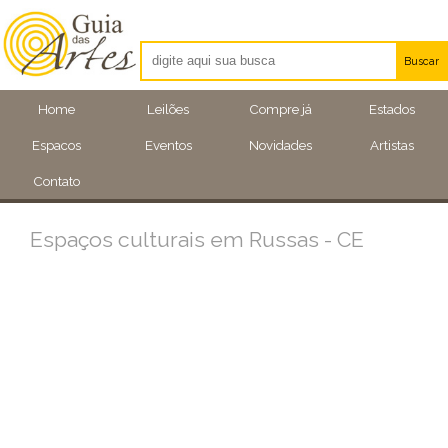
Buscar
Artistas
Home
Leilões
Compre já
Estados
Eventos
Espacos
Eventos
Novidades
Artistas
Locais
Contato
Espaços culturais em Russas - CE