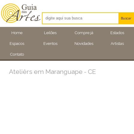
Buscar
Artistas
Home
Leilões
Compre já
Estados
Eventos
Espacos
Eventos
Novidades
Artistas
Locais
Contato
Ateliêrs em Maranguape - CE