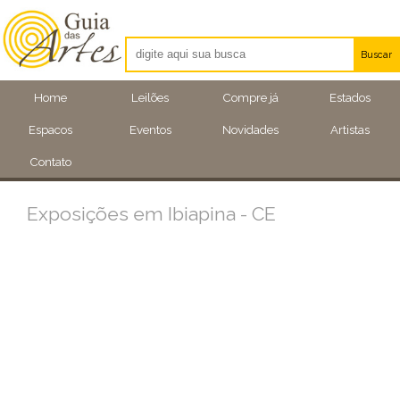
Buscar
Artistas
Home
Leilões
Compre já
Estados
Eventos
Espacos
Eventos
Novidades
Artistas
Locais
Contato
Exposições em Ibiapina - CE