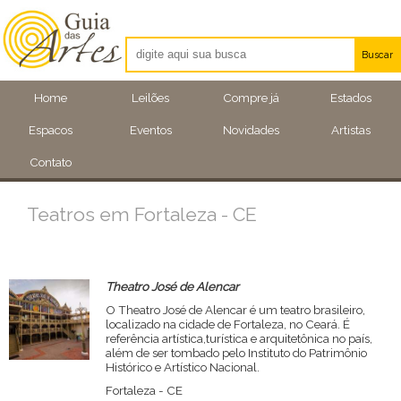
Buscar
Artistas
Home
Leilões
Compre já
Estados
Eventos
Espacos
Eventos
Novidades
Artistas
Locais
Contato
Teatros em Fortaleza - CE
Theatro José de Alencar
O Theatro José de Alencar é um teatro brasileiro,
localizado na cidade de Fortaleza, no Ceará. É
referência artística,turística e arquitetônica no país,
além de ser tombado pelo Instituto do Patrimônio
Histórico e Artístico Nacional.
Fortaleza - CE