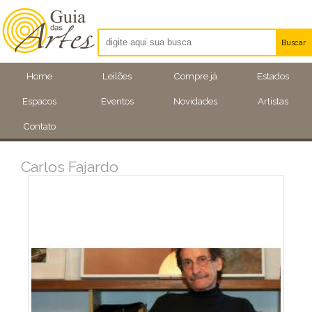
Buscar
Artistas
Home
Leilões
Compre já
Estados
Eventos
Espacos
Eventos
Novidades
Artistas
Locais
Contato
Carlos Fajardo