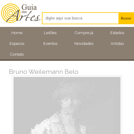
Buscar
Artistas
Home
Leilões
Compre já
Estados
Eventos
Espacos
Eventos
Novidades
Artistas
Locais
Contato
Bruno Weilemann Belo