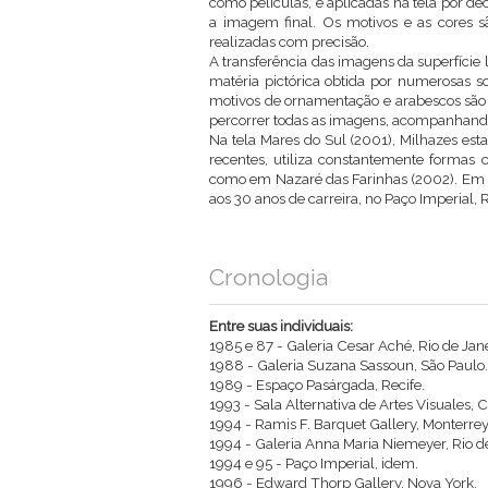
como películas, e aplicadas na tela por 
a imagem final. Os motivos e as cores sã
realizadas com precisão.
A transferência das imagens da superfície 
matéria pictórica obtida por numerosas s
motivos de ornamentação e arabescos são 
percorrer todas as imagens, acompanhando
Na tela Mares do Sul (2001), Milhazes es
recentes, utiliza constantemente formas 
como em Nazaré das Farinhas (2002). Em
aos 30 anos de carreira, no Paço Imperial, R
Cronologia
Entre suas individuais:
1985 e 87 - Galeria Cesar Aché, Rio de Jane
1988 - Galeria Suzana Sassoun, São Paulo.
1989 - Espaço Pasárgada, Recife.
1993 - Sala Alternativa de Artes Visuales, 
1994 - Ramis F. Barquet Gallery, Monterrey
1994 - Galeria Anna Maria Niemeyer, Rio de
1994 e 95 - Paço Imperial, idem.
1996 - Edward Thorp Gallery, Nova York.