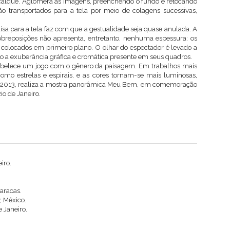
decalque. Aglomera as imagens, preenchendo o fundo e retocando
o transportados para a tela por meio de colagens sucessivas,
lisa para a tela faz com que a gestualidade seja quase anulada. A
obreposições não apresenta, entretanto, nenhuma espessura: os
colocados em primeiro plano. O olhar do espectador é levado a
 a exuberância gráfica e cromática presente em seus quadros.
tabelece um jogo com o gênero da paisagem. Em trabalhos mais
como estrelas e espirais, e as cores tornam-se mais luminosas,
 2013, realiza a mostra panorâmica Meu Bem, em comemoração
io de Janeiro.
iro.
Caracas.
, México.
 Janeiro.