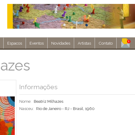
Espacos
Eventos
Novidades
Artistas
Contato
Assine nosso 
hazes
Env
Informações
Nome:
Beatriz Milhazes
Nasceu:
Rio de Janeiro - RJ - Brasil, 1960