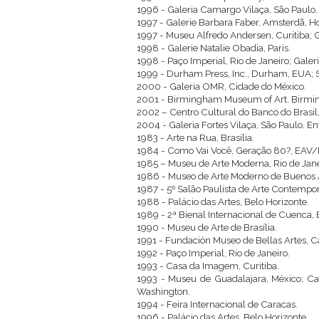
1996 - Galeria Camargo Vilaça, São Paulo.
1997 - Galerie Barbara Faber, Amsterdã, H
1997 - Museu Alfredo Andersen, Curitiba; G
1998 - Galerie Natalie Obadia, Paris.
1998 - Paço Imperial, Rio de Janeiro; Gale
1999 - Durham Press, Inc., Durham, EUA;
2000 - Galeria OMR, Cidade do México.
2001 - Birmingham Museum of Art. Birming
2002 – Centro Cultural do Banco do Brasil,
2004 - Galeria Fortes Vilaça, São Paulo. Ent
1983 - Arte na Rua, Brasília.
1984 - Como Vai Você, Geração 80?, EAV/Pa
1985 – Museu de Arte Moderna, Rio de Jane
1986 - Museo de Arte Moderno de Buenos A
1987 - 5º Salão Paulista de Arte Contempo
1988 - Palácio das Artes, Belo Horizonte.
1989 - 2ª Bienal Internacional de Cuenca,
1990 - Museu de Arte de Brasília.
1991 - Fundación Museo de Bellas Artes, C
1992 - Paço Imperial, Rio de Janeiro.
1993 - Casa da Imagem, Curitiba.
1993 - Museu de Guadalajara, México; Ca
Washington.
1994 - Feira Internacional de Caracas.
1996 - Palácio das Artes, Belo Horizonte.