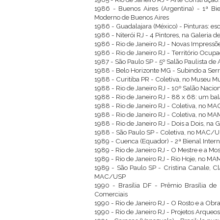
1986 - Buenos Aires (Argentina) - 1ª Bi
Moderno de Buenos Aires
1986 - Guadalajara (México) - Pinturas: es
1986 - Niterói RJ - 4 Pintores, na Galeria
1986 - Rio de Janeiro RJ - Novas Impressõ
1986 - Rio de Janeiro RJ - Território Ocu
1987 - São Paulo SP - 5º Salão Paulista d
1988 - Belo Horizonte MG - Subindo a Serr
1988 - Curitiba PR - Coletiva, no Museu Mu
1988 - Rio de Janeiro RJ - 10º Salão Nacion
1988 - Rio de Janeiro RJ - 88 x 68: um ba
1988 - Rio de Janeiro RJ - Coletiva, no M
1988 - Rio de Janeiro RJ - Coletiva, no M
1988 - Rio de Janeiro RJ - Dois a Dois, na
1988 - São Paulo SP - Coletiva, no MAC/
1989 - Cuenca (Equador) - 2ª Bienal Intern
1989 - Rio de Janeiro RJ - O Mestre e a M
1989 - Rio de Janeiro RJ - Rio Hoje, no M
1989 - São Paulo SP - Cristina Canale, Clá
MAC/USP
1990 - Brasília DF - Prêmio Brasília d
Comerciais
1990 - Rio de Janeiro RJ - O Rosto e a Obr
1990 - Rio de Janeiro RJ - Projetos Arqueo