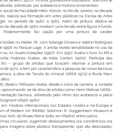
io de Janeiro, 1960). Pintora, gravadora e ilustradora. Sua obra se
tituída, sobretudo, por arabescos e motivos ornamentais.
 social da Faculdade Hélio Alonso, no Rio de Janeiro, na década
o, realiza sua formação em artes plásticas na Escola de Artes
e), no período de 1980 a 1983. Além da pintura, dedica-se
ras da década de 1980 revelam uma tensão entre figura e fundo,
. Posteriormente, faz opção por uma pintura de caráter
linóleo no Atelier 78, com Solange Oliveira e Valério Rodrigues
é 1996 no Parque Lage. A artista revela sensibilidade no uso da
 ou As Quatro Estações (1997). Em 1997, ilustra o livro As Mil e
ta Histórias Árabes, de Katia Canton (1962). Participa das
o 80 – grupo de artistas que buscam retomar a pintura em
os de 1970, e tem por característica a pesquisa de novas técnicas
 barroco, à obra de Tarsila do Amaral (1886-1973) e Burle Marx
 déco.
6), Beatriz Milhazes revela, desde o início da carreira, a vontade
o, aproximando-se da obra de artistas como Henri Matisse (1869-
amentação barroca, sobretudo pelo ritmo dos arabescos e pelos
 Guignard (1896-1962).
 em mostras internacionais nos Estados Unidos e na Europa e
eum of Modern Art (MoMa), Solomon R. Guggenheim Museum e
va York, do Museo Reina Sofia, em Madrid, entre outros.
mas circulares, sugerindo deslocamentos ora concêntricos ora
epara imagens sobre plástico transparente, que são descoladas,