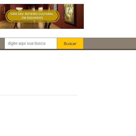
Buscar
Newsletter!
Artistas
Eventos
Locais
iar