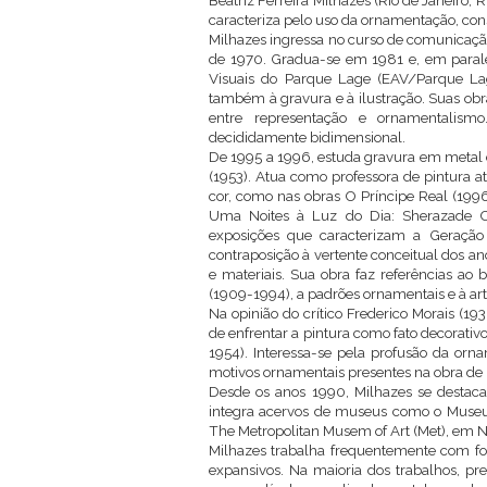
Beatriz Ferreira Milhazes (Rio de Janeiro, R
caracteriza pelo uso da ornamentação, cons
Milhazes ingressa no curso de comunicação
de 1970. Gradua-se em 1981 e, em paralel
Visuais do Parque Lage (EAV/Parque Lag
também à gravura e à ilustração. Suas ob
entre representação e ornamentalismo
decididamente bidimensional.
De 1995 a 1996, estuda gravura em metal e 
(1953). Atua como professora de pintura at
cor, como nas obras O Príncipe Real (1996)
Uma Noites à Luz do Dia: Sherazade Con
exposições que caracterizam a Geraçã
contraposição à vertente conceitual dos an
e materiais. Sua obra faz referências ao
(1909-1994), a padrões ornamentais e à art
Na opinião do crítico Frederico Morais (193
de enfrentar a pintura como fato decorativ
1954). Interessa-se pela profusão da orn
motivos ornamentais presentes na obra de
Desde os anos 1990, Milhazes se destaca
integra acervos de museus como o Mus
The Metropolitan Musem of Art (Met), em No
Milhazes trabalha frequentemente com for
expansivos. Na maioria dos trabalhos, pr