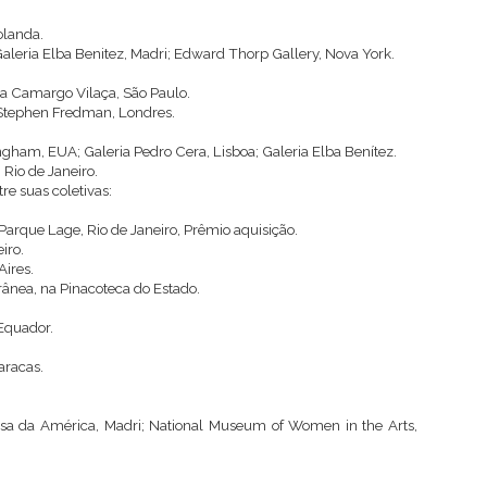
olanda.
aleria Elba Benitez, Madri; Edward Thorp Gallery, Nova York.
ria Camargo Vilaça, São Paulo.
 Stephen Fredman, Londres.
ham, EUA; Galeria Pedro Cera, Lisboa; Galeria Elba Benítez.
 Rio de Janeiro.
re suas coletivas:
rque Lage, Rio de Janeiro, Prêmio aquisição.
iro.
ires.
rânea, na Pinacoteca do Estado.
 Equador.
aracas.
sa da América, Madri; National Museum of Women in the Arts,