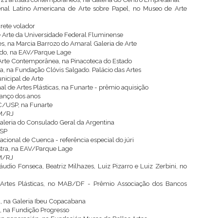
enal Latino Americana de Arte sobre Papel, no Museo de Arte
crete volador
 de Arte da Universidade Federal Fluminense
es, na Marcia Barrozo do Amaral Galeria de Arte
pado, na EAV/Parque Lage
e Arte Contemporânea, na Pinacoteca do Estado
a, na Fundação Clóvis Salgado. Palácio das Artes
nicipal de Arte
al de Artes Plásticas, na Funarte - prêmio aquisição
lanço dos anos
AC/USP, na Funarte
AM/RJ
 Galeria do Consulado Geral da Argentina
USP
acional de Cuenca - referência especial do júri
ostra, na EAV/Parque Lage
AM/RJ
udio Fonseca, Beatriz Milhazes, Luiz Pizarro e Luiz Zerbini, no
e Artes Plásticas, no MAB/DF - Prêmio Associação dos Bancos
a, na Galeria Ibeu Copacabana
s, na Fundição Progresso