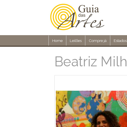
Home
Leilões
Compre já
Estados
Beatriz Mil