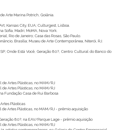
de Arte Marina Potrich, Goiânia.
, Kansas City, EUA; Culturgest, Lisboa.
a Sofia, Madri; MoMA, Nova York.
rial, Rio de Janeiro; Casa das Rosas, São Paulo.
ncio, Brasília; Museu de Arte Contemporânea, Niterói, RJ.
SP; Onde Está Você, Geração 80?, Centro Cultural do Banco do
al de Artes Plásticas, no MAM/RJ
al de Artes Plásticas, no MAM/RJ
a, na Fundação Casa de Rui Barbosa
Artes Plásticas
al de Artes Plásticas, no MAM/RJ - prêmio aquisição
, Geração 80?, na EAV/Parque Lage - prêmio aquisição
al de Artes Plásticas, no MAM/RJ
: 21 artistas contemporâneos, na Galeria do Centro Empresarial