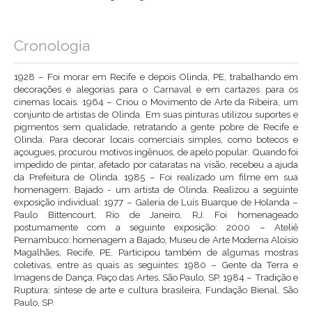
Cronologia
1928 – Foi morar em Recife e depois Olinda, PE, trabalhando em
decorações e alegorias para o Carnaval e em cartazes para os
cinemas locais. 1964 – Criou o Movimento de Arte da Ribeira, um
conjunto de artistas de Olinda. Em suas pinturas utilizou suportes e
pigmentos sem qualidade, retratando a gente pobre de Recife e
Olinda. Para decorar locais comerciais simples, como botecos e
açougues, procurou motivos ingênuos, de apelo popular. Quando foi
impedido de pintar, afetado por cataratas na visão, recebeu a ajuda
da Prefeitura de Olinda. 1985 – Foi realizado um filme em sua
homenagem: Bajado - um artista de Olinda. Realizou a seguinte
exposição individual: 1977 – Galeria de Luís Buarque de Holanda –
Paulo Bittencourt, Rio de Janeiro, RJ. Foi homenageado
postumamente com a seguinte exposição: 2000 – Ateliê
Pernambuco: homenagem a Bajado, Museu de Arte Moderna Aloísio
Magalhães, Recife, PE. Participou também de algumas mostras
coletivas, entre as quais as seguintes: 1980 – Gente da Terra e
Imagens de Dança, Paço das Artes, São Paulo, SP. 1984 – Tradição e
Ruptura: síntese de arte e cultura brasileira, Fundação Bienal, São
Paulo, SP.