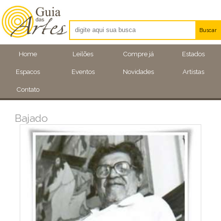
Buscar
Artistas
Home
Leilões
Compre já
Estados
Eventos
Espacos
Eventos
Novidades
Artistas
Locais
Contato
Bajado