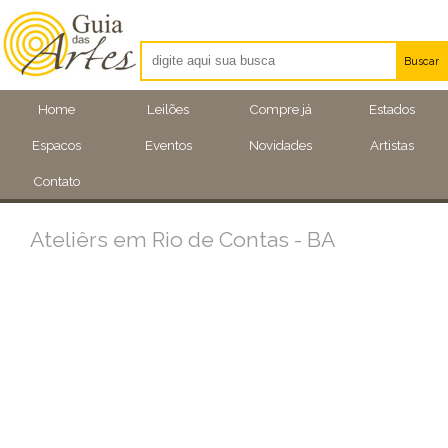
Buscar
Artistas
Home
Leilões
Compre já
Estados
Eventos
Espacos
Eventos
Novidades
Artistas
Locais
Contato
Ateliêrs em Rio de Contas - BA