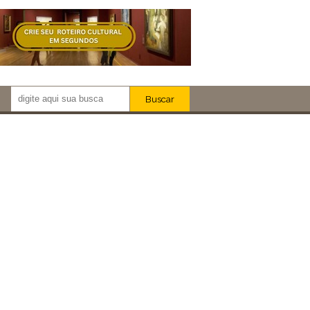
Buscar
Newsletter!
Artistas
Eventos
Locais
iar