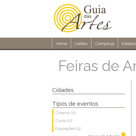
Home
Leilões
Compre já
Estados
Feiras de A
Cidades
Tipos de eventos
Cinema (0)
Curso (0)
Exposições (5)