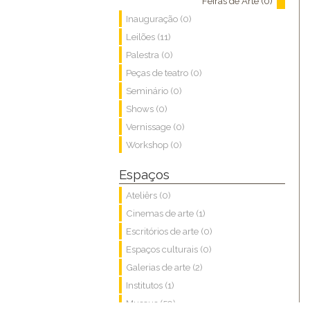
Feiras de Arte (0)
Inauguração (0)
Leilões (11)
Palestra (0)
Peças de teatro (0)
Seminário (0)
Shows (0)
Vernissage (0)
Workshop (0)
Espaços
Ateliêrs (0)
Cinemas de arte (1)
Escritórios de arte (0)
Espaços culturais (0)
Galerias de arte (2)
Institutos (1)
Museus (59)