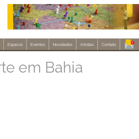
Espacos
Eventos
Novidades
Artistas
Contato
Assine nosso 
rte em Bahia
Env