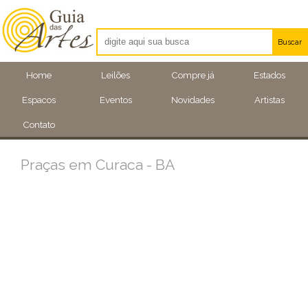
Buscar
Artistas
Home
Leilões
Compre já
Estados
Eventos
Espacos
Eventos
Novidades
Artistas
Locais
Contato
Praças em Curaca - BA