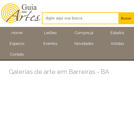
Buscar
Artistas
Home
Leilões
Compre já
Estados
Eventos
Espacos
Eventos
Novidades
Artistas
Locais
Contato
Galerias de arte em Barreiras - BA