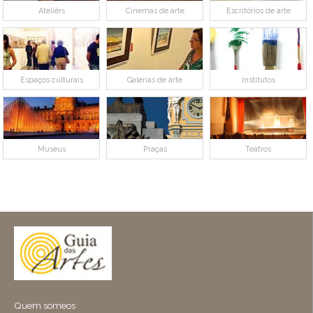
Ateliêrs
Cinemas de arte
Escritórios de arte
Espaços culturais
Galerias de arte
Institutos
Museus
Praças
Teatros
Quem someos