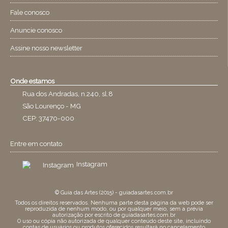
Fale conosco
Anuncie conosco
Assine nosso newsletter
Onde estamos
Rua dos Andradas, n.240, sl.8
São Lourenço - MG
CEP: 37470-000
Entre em contato
Instagram
© Guia das Artes (2015) - guiadasartes.com.br
Todos os direitos reservados. Nenhuma parte desta página da web pode ser
reproduzida de nenhum modo, ou por qualquer meio, sem a prévia
autorização por escrito de guiadasartes.com.br
O uso ou cópia não autorizada de qualquer conteúdo deste site, incluíndo
contas de usuários ou produtos oferecidos resultará no cancelamento