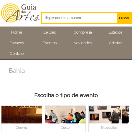
Buscar
Artistas
Home
Leilões
Compre já
Estados
Eventos
Espacos
Eventos
Novidades
Artistas
Locais
Contato
Bahia
Escolha o tipo de evento
Cinema
Curso
Exposições