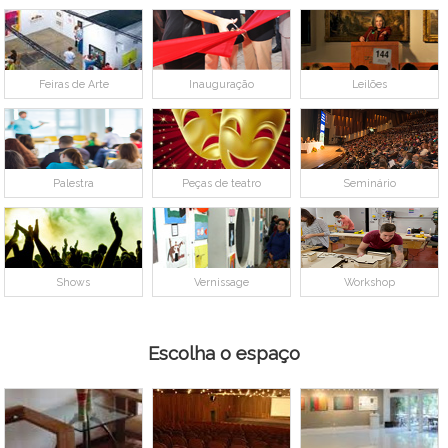
Feiras de Arte
Inauguração
Leilões
Palestra
Peças de teatro
Seminário
Shows
Vernissage
Workshop
Escolha o espaço