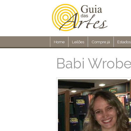
Home
Leilões
Compre já
Estados
Babi Wrobe