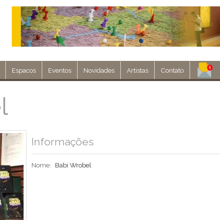
Espacos
Eventos
Novidades
Artistas
Contato
Assine nosso 
l
Env
Informações
Nome:
Babi Wrobel