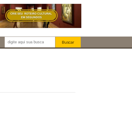
Buscar
Newsletter!
Artistas
Eventos
Locais
iar