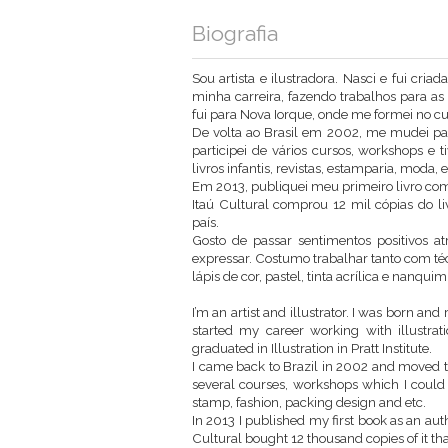
Biografia
Sou artista e ilustradora. Nasci e fui cri
minha carreira, fazendo trabalhos para 
fui para Nova Iorque, onde me formei no curs
De volta ao Brasil em 2002, me mudei par
participei de vários cursos, workshops e 
livros infantis, revistas, estamparia, moda
Em 2013, publiquei meu primeiro livro como
Itaú Cultural comprou 12 mil cópias do liv
país.
Gosto de passar sentimentos positivos a
expressar. Costumo trabalhar tanto com téc
lápis de cor, pastel, tinta acrílica e nanquim
I’m an artist and illustrator. I was born an
started my career working with illustrat
graduated in Illustration in Pratt Institute.
I came back to Brazil in 2002 and moved t
several courses, workshops which I could
stamp, fashion, packing design and etc.
In 2013 I published my first book as an aut
Cultural bought 12 thousand copies of it that