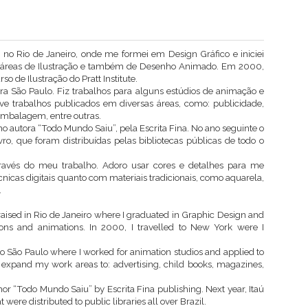
ada no Rio de Janeiro, onde me formei em Design Gráfico e iniciei
as áreas de Ilustração e também de Desenho Animado. Em 2000,
o de Ilustração do Pratt Institute.
a São Paulo. Fiz trabalhos para alguns estúdios de animação e
tive trabalhos publicados em diversas áreas, como: publicidade,
, embalagem, entre outras.
 autora “Todo Mundo Saiu”, pela Escrita Fina. No ano seguinte o
ro, que foram distribuídas pelas bibliotecas públicas de todo o
través do meu trabalho. Adoro usar cores e detalhes para me
nicas digitais quanto com materiais tradicionais, como aquarela,
.
d raised in Rio de Janeiro where I graduated in Graphic Design and
ions and animations. In 2000, I travelled to New York were I
o São Paulo where I worked for animation studios and applied to
 expand my work areas to: advertising, child books, magazines,
hor “Todo Mundo Saiu” by Escrita Fina publishing. Next year, Itaú
 were distributed to public libraries all over Brazil.