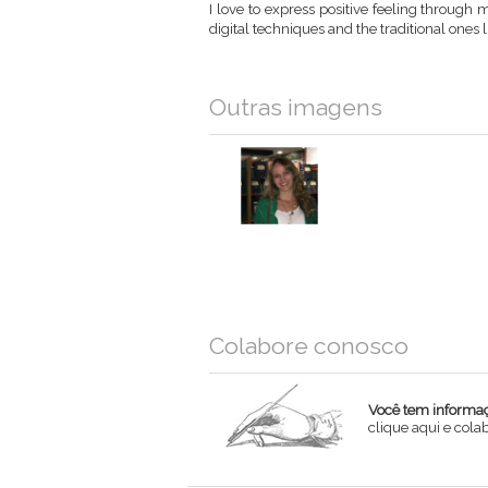
I love to express positive feeling through 
digital techniques and the traditional ones 
Outras imagens
Colabore conosco
Você tem informaçõ
clique aqui e col