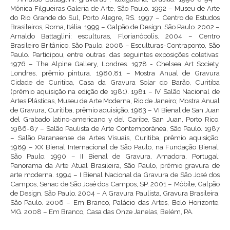
Mônica Filgueiras Galeria de Arte, São Paulo. 1992 – Museu de Arte
do Rio Grande do Sul, Porto Alegre, RS. 1997 – Centro de Estudos
Brasileiros, Roma, Itália. 1999 – Galpão de Design, São Paulo. 2002 –
Arnaldo Battaglini: esculturas, Florianópolis. 2004 – Centro
Brasileiro Britânico, São Paulo. 2008 – Esculturas-Contraponto, São
Paulo. Participou, entre outras, das seguintes exposições coletivas:
1976 – The Alpine Gallery, Londres. 1978 - Chelsea Art Society,
Londres, prêmio pintura. 1980,81 – Mostra Anual de Gravura
Cidade de Curitiba, Casa da Gravura Solar do Barão, Curitiba
(prêmio aquisição na edição de 1981). 1981 – IV Salão Nacional de
Artes Plásticas, Museu de Arte Moderna, Rio de Janeiro; Mostra Anual
de Gravura, Curitiba, prêmio aquisição. 1983 – VI Bienal de San Juan
del Grabado latino-americano y del Caribe, San Juan, Porto Rico.
1986-87 – Salão Paulista de Arte Contemporânea, São Paulo. 1987
– Salão Paranaense de Artes Visuais, Curitiba, prêmio aquisição.
1989 – XX Bienal Internacional de São Paulo, na Fundação Bienal,
São Paulo. 1990 – II Bienal de Gravura, Amadora, Portugal;
Panorama da Arte Atual Brasileira, São Paulo, prêmio gravura de
arte moderna. 1994 – I Bienal Nacional da Gravura de São José dos
Campos, Senac de São José dos Campos, SP. 2001 – Móbile, Galpão
de Design, São Paulo. 2004 – A Gravura Paulista, Gravura Brasileira,
São Paulo. 2006 – Em Branco, Palácio das Artes, Belo Horizonte,
MG. 2008 – Em Branco, Casa das Onze Janelas, Belém, PA.