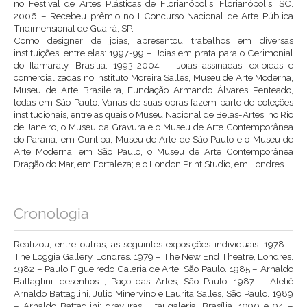
no Festival de Artes Plásticas de Florianópolis, Florianópolis, SC.
2006 – Recebeu prêmio no I Concurso Nacional de Arte Pública
Tridimensional de Guairá, SP.
Como designer de joias, apresentou trabalhos em diversas
instituições, entre elas: 1997-99 – Joias em prata para o Cerimonial
do Itamaraty, Brasília. 1993-2004 – Joias assinadas, exibidas e
comercializadas no Instituto Moreira Salles, Museu de Arte Moderna,
Museu de Arte Brasileira, Fundação Armando Álvares Penteado,
todas em São Paulo. Várias de suas obras fazem parte de coleções
institucionais, entre as quais o Museu Nacional de Belas-Artes, no Rio
de Janeiro, o Museu da Gravura e o Museu de Arte Contemporânea
do Paraná, em Curitiba, Museu de Arte de São Paulo e o Museu de
Arte Moderna, em São Paulo, o Museu de Arte Contemporânea
Dragão do Mar, em Fortaleza; e o London Print Studio, em Londres.
Cronologia
Realizou, entre outras, as seguintes exposições individuais: 1978 –
The Loggia Gallery, Londres. 1979 – The New End Theatre, Londres.
1982 – Paulo Figueiredo Galeria de Arte, São Paulo. 1985 – Arnaldo
Battaglini: desenhos , Paço das Artes, São Paulo. 1987 – Ateliê
Arnaldo Battaglini, Julio Minervino e Laurita Salles, São Paulo. 1989
– Arnaldo Battaglini: gravuras , Itaugaleria, Brasília. 1990 e 94 –