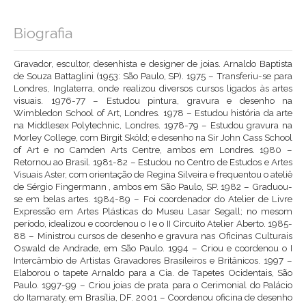
Biografia
Gravador, escultor, desenhista e designer de joias. Arnaldo Baptista
de Souza Battaglini (1953: São Paulo, SP). 1975 – Transferiu-se para
Londres, Inglaterra, onde realizou diversos cursos ligados às artes
visuais. 1976-77 – Estudou pintura, gravura e desenho na
Wimbledon School of Art, Londres. 1978 – Estudou história da arte
na Middlesex Polytechnic, Londres. 1978-79 – Estudou gravura na
Morley College, com Birgit Sköld; e desenho na Sir John Cass School
of Art e no Camden Arts Centre, ambos em Londres. 1980 –
Retornou ao Brasil. 1981-82 – Estudou no Centro de Estudos e Artes
Visuais Aster, com orientação de Regina Silveira e frequentou o ateliê
de Sérgio Fingermann , ambos em São Paulo, SP. 1982 – Graduou-
se em belas artes. 1984-89 – Foi coordenador do Atelier de Livre
Expressão em Artes Plásticas do Museu Lasar Segall; no mesom
período, idealizou e coordenou o I e o II Circuito Atelier Aberto. 1985-
88 – Ministrou cursos de desenho e gravura nas Oficinas Culturais
Oswald de Andrade, em São Paulo. 1994 – Criou e coordenou o I
Intercâmbio de Artistas Gravadores Brasileiros e Britânicos. 1997 –
Elaborou o tapete Arnaldo para a Cia. de Tapetes Ocidentais, São
Paulo. 1997-99 – Criou joias de prata para o Cerimonial do Palácio
do Itamaraty, em Brasília, DF. 2001 – Coordenou oficina de desenho