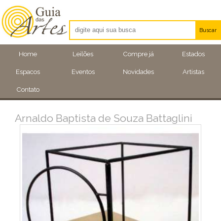
Buscar
Artistas
Home
Leilões
Compre já
Estados
Eventos
Espacos
Eventos
Novidades
Artistas
Locais
Contato
Arnaldo Baptista de Souza Battaglini