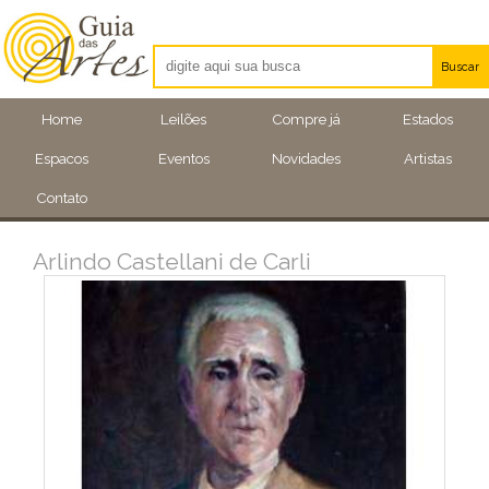
Buscar
Artistas
Home
Leilões
Compre já
Estados
Eventos
Espacos
Eventos
Novidades
Artistas
Locais
Contato
Arlindo Castellani de Carli