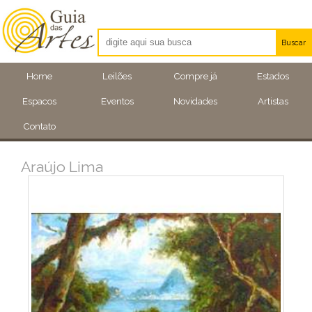
Buscar
Artistas
Home
Leilões
Compre já
Estados
Eventos
Espacos
Eventos
Novidades
Artistas
Locais
Contato
Araújo Lima