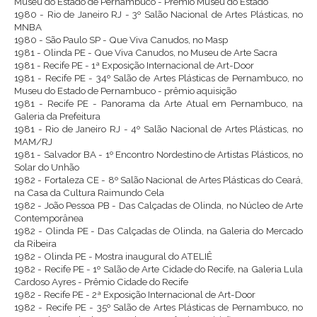
Museu do Estado de Pernambuco - Prêmio Museu do Estado
1980 - Rio de Janeiro RJ - 3º Salão Nacional de Artes Plásticas, no
MNBA
1980 - São Paulo SP - Que Viva Canudos, no Masp
1981 - Olinda PE - Que Viva Canudos, no Museu de Arte Sacra
1981 - Recife PE - 1ª Exposição Internacional de Art-Door
1981 - Recife PE - 34º Salão de Artes Plásticas de Pernambuco, no
Museu do Estado de Pernambuco - prêmio aquisição
1981 - Recife PE - Panorama da Arte Atual em Pernambuco, na
Galeria da Prefeitura
1981 - Rio de Janeiro RJ - 4º Salão Nacional de Artes Plásticas, no
MAM/RJ
1981 - Salvador BA - 1º Encontro Nordestino de Artistas Plásticos, no
Solar do Unhão
1982 - Fortaleza CE - 8º Salão Nacional de Artes Plásticas do Ceará,
na Casa da Cultura Raimundo Cela
1982 - João Pessoa PB - Das Calçadas de Olinda, no Núcleo de Arte
Contemporânea
1982 - Olinda PE - Das Calçadas de Olinda, na Galeria do Mercado
da Ribeira
1982 - Olinda PE - Mostra inaugural do ATELIÊ
1982 - Recife PE - 1º Salão de Arte Cidade do Recife, na Galeria Lula
Cardoso Ayres - Prêmio Cidade do Recife
1982 - Recife PE - 2ª Exposição Internacional de Art-Door
1982 - Recife PE - 35º Salão de Artes Plásticas de Pernambuco, no