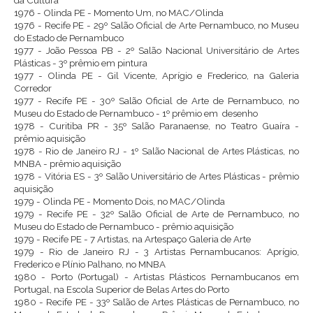
da Cultura
1976 - Olinda PE - Momento Um, no MAC/Olinda
1976 - Recife PE - 29º Salão Oficial de Arte Pernambuco, no Museu
do Estado de Pernambuco
1977 - João Pessoa PB - 2º Salão Nacional Universitário de Artes
Plásticas - 3º prêmio em pintura
1977 - Olinda PE - Gil Vicente, Aprígio e Frederico, na Galeria
Corredor
1977 - Recife PE - 30º Salão Oficial de Arte de Pernambuco, no
Museu do Estado de Pernambuco - 1º prêmio em desenho
1978 - Curitiba PR - 35º Salão Paranaense, no Teatro Guaíra -
prêmio aquisição
1978 - Rio de Janeiro RJ - 1º Salão Nacional de Artes Plásticas, no
MNBA - prêmio aquisição
1978 - Vitória ES - 3º Salão Universitário de Artes Plásticas - prêmio
aquisição
1979 - Olinda PE - Momento Dois, no MAC/Olinda
1979 - Recife PE - 32º Salão Oficial de Arte de Pernambuco, no
Museu do Estado de Pernambuco - prêmio aquisição
1979 - Recife PE - 7 Artistas, na Artespaço Galeria de Arte
1979 - Rio de Janeiro RJ - 3 Artistas Pernambucanos: Aprígio,
Frederico e Plínio Palhano, no MNBA
1980 - Porto (Portugal) - Artistas Plásticos Pernambucanos em
Portugal, na Escola Superior de Belas Artes do Porto
1980 - Recife PE - 33º Salão de Artes Plásticas de Pernambuco, no