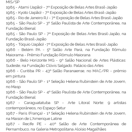
MIS/SP
1985 - Atami (Japão) - 7ª Exposição de Belas Artes Brasil-Japão
1985 - Kyoto (Japão) - 7ª Exposição de Belas Artes Brasil-Japão
1985 - Rio de Janeiro RJ - 7ª Exposição de Belas Artes Brasil-Japão
1985 - São Paulo SP - 3º Salão Paulista de Arte Contemporânea, na
Fundação Bienal
1985 - São Paulo SP - 7ª Exposição de Belas Artes Brasil-Japão, na
Fundação Brasil-Japão
1985 - Tóquio (Japão) -7ª Exposição de Belas Artes Brasil-Japão
1986 - Belém PA - 5º Salão Arte Pará, na Fundação Rômulo
Maiorama - Prêmio Fundação Rômulo Maiorana
1986 - Belo Horizonte MG - 9º Salão Nacional de Artes Plásticas:
Sudeste, na Fundação Clóvis Salgado. Palácio das Artes
1986 - Curitiba PR - 43º Salão Paranaense, no MAC/PR - prêmio
em pintura
1986 - São Paulo SP - 1ª Seleção Helena Rubinstein de Arte Jovem,
no Masp
1986 - São Paulo SP - 4º Salão Paulista de Arte Contemporânea, na
Fundação Bienal
1987 - Caraguatatuba SP - Arte Litoral Norte: 9 artistas
contemporâneos, no Espaço Setur
1987 - Paris (França) - 1ª Seleção Helena Rubinstein de Arte Jovem,
na Maison de L'Amerique Latine
1987 - Recife PE - 40º Salão de Arte Contemporânea de
Pernambuco, na Galeria Metropolitana Aloísio Magalhães