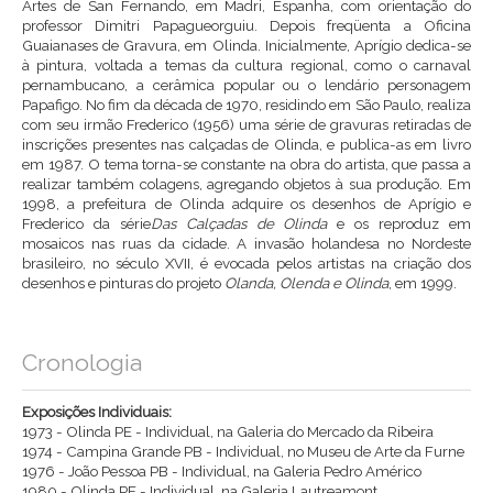
Artes de San Fernando, em Madri, Espanha, com orientação do
professor Dimitri Papagueorguiu. Depois freqüenta a Oficina
Guaianases de Gravura, em Olinda. Inicialmente, Aprígio dedica-se
à pintura, voltada a temas da cultura regional, como o carnaval
pernambucano, a cerâmica popular ou o lendário personagem
Papafigo. No fim da década de 1970, residindo em São Paulo, realiza
com seu irmão Frederico (1956) uma série de gravuras retiradas de
inscrições presentes nas calçadas de Olinda, e publica-as em livro
em 1987. O tema torna-se constante na obra do artista, que passa a
realizar também colagens, agregando objetos à sua produção. Em
1998, a prefeitura de Olinda adquire os desenhos de Aprígio e
Frederico da série
Das Calçadas de Olinda
e os reproduz em
mosaicos nas ruas da cidade. A invasão holandesa no Nordeste
brasileiro, no século XVII, é evocada pelos artistas na criação dos
desenhos e pinturas do projeto
Olanda, Olenda e Olinda
, em 1999.
Cronologia
Exposições Individuais:
1973 - Olinda PE - Individual, na Galeria do Mercado da Ribeira
1974 - Campina Grande PB - Individual, no Museu de Arte da Furne
1976 - João Pessoa PB - Individual, na Galeria Pedro Américo
1980 - Olinda PE - Individual, na Galeria Lautreamont