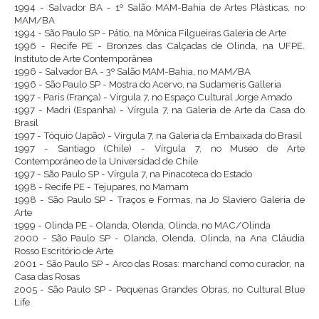
1994 - Salvador BA - 1º Salão MAM-Bahia de Artes Plásticas, no
MAM/BA
1994 - São Paulo SP - Pátio, na Mônica Filgueiras Galeria de Arte
1996 - Recife PE - Bronzes das Calçadas de Olinda, na UFPE.
Instituto de Arte Contemporânea
1996 - Salvador BA - 3º Salão MAM-Bahia, no MAM/BA
1996 - São Paulo SP - Mostra do Acervo, na Sudameris Galleria
1997 - Paris (França) - Vírgula 7, no Espaço Cultural Jorge Amado
1997 - Madri (Espanha) - Vírgula 7, na Galeria de Arte da Casa do
Brasil
1997 - Tóquio (Japão) - Vírgula 7, na Galeria da Embaixada do Brasil
1997 - Santiago (Chile) - Vírgula 7, no Museo de Arte
Contemporáneo de la Universidad de Chile
1997 - São Paulo SP - Vírgula 7, na Pinacoteca do Estado
1998 - Recife PE - Tejupares, no Mamam
1998 - São Paulo SP - Traços e Formas, na Jo Slaviero Galeria de
Arte
1999 - Olinda PE - Olanda, Olenda, Olinda, no MAC/Olinda
2000 - São Paulo SP - Olanda, Olenda, Olinda, na Ana Cláudia
Rosso Escritório de Arte
2001 - São Paulo SP - Arco das Rosas: marchand como curador, na
Casa das Rosas
2005 - São Paulo SP - Pequenas Grandes Obras, no Cultural Blue
Life