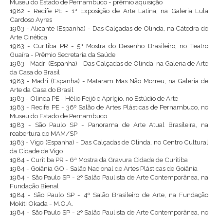
Museu do Estado de Pernambuco - prêmio aquisição
1982 - Recife PE - 1ª Exposição de Arte Latina, na Galeria Lula
Cardoso Ayres
1983 - Alicante (Espanha) - Das Calçadas de Olinda, na Cátedra de
Arte Cinética
1983 - Curitiba PR - 5ª Mostra do Desenho Brasileiro, no Teatro
Guaíra - Prêmio Secretaria da Saúde
1983 - Madri (Espanha) - Das Calçadas de Olinda, na Galeria de Arte
da Casa do Brasil
1983 - Madri (Espanha) - Mataram Mas Não Morreu, na Galeria de
Arte da Casa do Brasil
1983 - Olinda PE - Hélio Feijó e Aprígio, no Estúdio de Arte
1983 - Recife PE - 36º Salão de Artes Plásticas de Pernambuco, no
Museu do Estado de Pernambuco
1983 - São Paulo SP - Panorama de Arte Atual Brasileira, na
reabertura do MAM/SP
1983 - Vigo (Espanha) - Das Calçadas de Olinda, no Centro Cultural
da Cidade de Vigo
1984 - Curitiba PR - 6ª Mostra da Gravura Cidade de Curitiba
1984 - Goiânia GO - Salão Nacional de Artes Plásticas de Goiânia
1984 - São Paulo SP - 2º Salão Paulista de Arte Contemporânea, na
Fundação Bienal
1984 - São Paulo SP - 4º Salão Brasileiro de Arte, na Fundação
Mokiti Okada - M.O.A.
1984 - São Paulo SP - 2º Salão Paulista de Arte Contemporânea, no