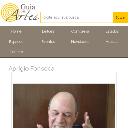
Buscar
Artistas
Home
Leilões
Compre já
Estados
Eventos
Espacos
Eventos
Novidades
Artistas
Locais
Contato
Aprígio Fonseca