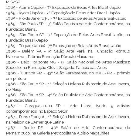
MIS/SP
1985 - Atami (Japão) - 7ª Exposição de Belas Artes Brasil-Japão
1985 - Kyoto (Japão) - 7ª Exposição de Belas Artes Brasil-Japão
1985 - Rio de Janeiro RJ - 7ª Exposição de Belas Artes Brasil-Japão
1985 - São Paulo SP - 3º Salão Paulista de Arte Contemporânea, na
Fundação Bienal
1985 - São Paulo SP - 7ª Exposição de Belas Artes Brasil-Japão, na
Fundação Brasil-Japão
1985 - Tóquio (Japão) -7ª Exposição de Belas Artes Brasil-Japão
1986 - Belém PA - 5º Salão Arte Pará, na Fundação Rômulo
Maiorama - Prêmio Fundação Rômulo Maiorana
1986 - Belo Horizonte MG - 9º Salão Nacional de Artes Plásticas:
Sudeste, na Fundação Clóvis Salgado. Palácio das Artes
1986 - Curitiba PR - 43º Salão Paranaense, no MAC/PR - prêmio
em pintura
1986 - São Paulo SP - 1ª Seleção Helena Rubinstein de Arte Jovem,
no Masp
1986 - São Paulo SP - 4º Salão Paulista de Arte Contemporânea, na
Fundação Bienal
1987 - Caraguatatuba SP - Arte Litoral Norte: 9 artistas
contemporâneos, no Espaço Setur
1987 - Paris (França) - 1ª Seleção Helena Rubinstein de Arte Jovem,
na Maison de L'Amerique Latine
1987 - Recife PE - 40º Salão de Arte Contemporânea de
Pernambuco, na Galeria Metropolitana Aloísio Magalhães