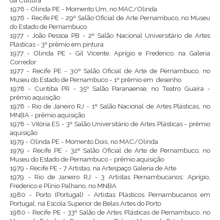
da Cultura
1976 - Olinda PE - Momento Um, no MAC/Olinda
1976 - Recife PE - 29º Salão Oficial de Arte Pernambuco, no Museu
do Estado de Pernambuco
1977 - João Pessoa PB - 2º Salão Nacional Universitário de Artes
Plásticas - 3º prêmio em pintura
1977 - Olinda PE - Gil Vicente, Aprígio e Frederico, na Galeria
Corredor
1977 - Recife PE - 30º Salão Oficial de Arte de Pernambuco, no
Museu do Estado de Pernambuco - 1º prêmio em desenho
1978 - Curitiba PR - 35º Salão Paranaense, no Teatro Guaíra -
prêmio aquisição
1978 - Rio de Janeiro RJ - 1º Salão Nacional de Artes Plásticas, no
MNBA - prêmio aquisição
1978 - Vitória ES - 3º Salão Universitário de Artes Plásticas - prêmio
aquisição
1979 - Olinda PE - Momento Dois, no MAC/Olinda
1979 - Recife PE - 32º Salão Oficial de Arte de Pernambuco, no
Museu do Estado de Pernambuco - prêmio aquisição
1979 - Recife PE - 7 Artistas, na Artespaço Galeria de Arte
1979 - Rio de Janeiro RJ - 3 Artistas Pernambucanos: Aprígio,
Frederico e Plínio Palhano, no MNBA
1980 - Porto (Portugal) - Artistas Plásticos Pernambucanos em
Portugal, na Escola Superior de Belas Artes do Porto
1980 - Recife PE - 33º Salão de Artes Plásticas de Pernambuco, no