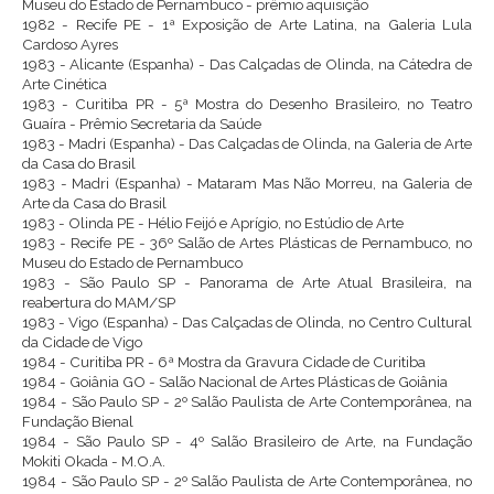
Museu do Estado de Pernambuco - prêmio aquisição
1982 - Recife PE - 1ª Exposição de Arte Latina, na Galeria Lula
Cardoso Ayres
1983 - Alicante (Espanha) - Das Calçadas de Olinda, na Cátedra de
Arte Cinética
1983 - Curitiba PR - 5ª Mostra do Desenho Brasileiro, no Teatro
Guaíra - Prêmio Secretaria da Saúde
1983 - Madri (Espanha) - Das Calçadas de Olinda, na Galeria de Arte
da Casa do Brasil
1983 - Madri (Espanha) - Mataram Mas Não Morreu, na Galeria de
Arte da Casa do Brasil
1983 - Olinda PE - Hélio Feijó e Aprígio, no Estúdio de Arte
1983 - Recife PE - 36º Salão de Artes Plásticas de Pernambuco, no
Museu do Estado de Pernambuco
1983 - São Paulo SP - Panorama de Arte Atual Brasileira, na
reabertura do MAM/SP
1983 - Vigo (Espanha) - Das Calçadas de Olinda, no Centro Cultural
da Cidade de Vigo
1984 - Curitiba PR - 6ª Mostra da Gravura Cidade de Curitiba
1984 - Goiânia GO - Salão Nacional de Artes Plásticas de Goiânia
1984 - São Paulo SP - 2º Salão Paulista de Arte Contemporânea, na
Fundação Bienal
1984 - São Paulo SP - 4º Salão Brasileiro de Arte, na Fundação
Mokiti Okada - M.O.A.
1984 - São Paulo SP - 2º Salão Paulista de Arte Contemporânea, no