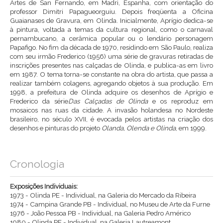
Artes de San Fernando, em Madri, Espanha, com orientação do
professor Dimitri Papagueorguiu. Depois freqüenta a Oficina
Guaianases de Gravura, em Olinda. Inicialmente, Aprígio dedica-se
à pintura, voltada a temas da cultura regional, como o carnaval
pernambucano, a cerâmica popular ou o lendário personagem
Papafigo. No fim da década de 1970, residindo em São Paulo, realiza
com seu irmão Frederico (1956) uma série de gravuras retiradas de
inscrições presentes nas calçadas de Olinda, e publica-as em livro
em 1987. O tema torna-se constante na obra do artista, que passa a
realizar também colagens, agregando objetos à sua produção. Em
1998, a prefeitura de Olinda adquire os desenhos de Aprígio e
Frederico da série
Das Calçadas de Olinda
e os reproduz em
mosaicos nas ruas da cidade. A invasão holandesa no Nordeste
brasileiro, no século XVII, é evocada pelos artistas na criação dos
desenhos e pinturas do projeto
Olanda, Olenda e Olinda
, em 1999.
Cronologia
Exposições Individuais:
1973 - Olinda PE - Individual, na Galeria do Mercado da Ribeira
1974 - Campina Grande PB - Individual, no Museu de Arte da Furne
1976 - João Pessoa PB - Individual, na Galeria Pedro Américo
1980 - Olinda PE - Individual, na Galeria Lautreamont