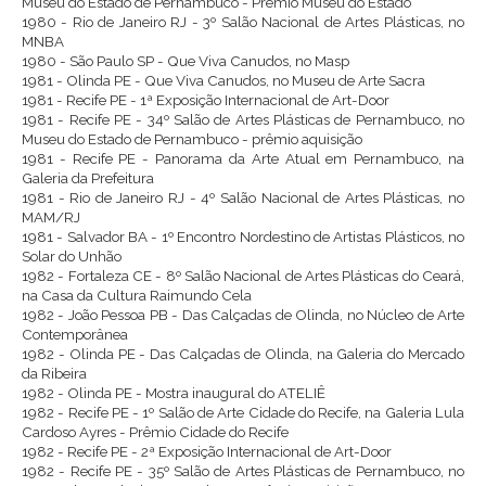
Museu do Estado de Pernambuco - Prêmio Museu do Estado
1980 - Rio de Janeiro RJ - 3º Salão Nacional de Artes Plásticas, no
MNBA
1980 - São Paulo SP - Que Viva Canudos, no Masp
1981 - Olinda PE - Que Viva Canudos, no Museu de Arte Sacra
1981 - Recife PE - 1ª Exposição Internacional de Art-Door
1981 - Recife PE - 34º Salão de Artes Plásticas de Pernambuco, no
Museu do Estado de Pernambuco - prêmio aquisição
1981 - Recife PE - Panorama da Arte Atual em Pernambuco, na
Galeria da Prefeitura
1981 - Rio de Janeiro RJ - 4º Salão Nacional de Artes Plásticas, no
MAM/RJ
1981 - Salvador BA - 1º Encontro Nordestino de Artistas Plásticos, no
Solar do Unhão
1982 - Fortaleza CE - 8º Salão Nacional de Artes Plásticas do Ceará,
na Casa da Cultura Raimundo Cela
1982 - João Pessoa PB - Das Calçadas de Olinda, no Núcleo de Arte
Contemporânea
1982 - Olinda PE - Das Calçadas de Olinda, na Galeria do Mercado
da Ribeira
1982 - Olinda PE - Mostra inaugural do ATELIÊ
1982 - Recife PE - 1º Salão de Arte Cidade do Recife, na Galeria Lula
Cardoso Ayres - Prêmio Cidade do Recife
1982 - Recife PE - 2ª Exposição Internacional de Art-Door
1982 - Recife PE - 35º Salão de Artes Plásticas de Pernambuco, no