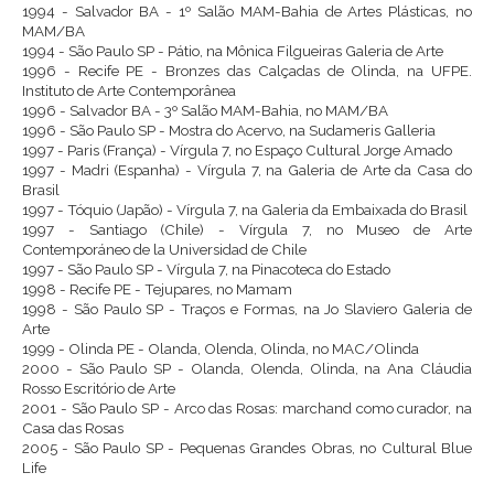
1994 - Salvador BA - 1º Salão MAM-Bahia de Artes Plásticas, no
MAM/BA
1994 - São Paulo SP - Pátio, na Mônica Filgueiras Galeria de Arte
1996 - Recife PE - Bronzes das Calçadas de Olinda, na UFPE.
Instituto de Arte Contemporânea
1996 - Salvador BA - 3º Salão MAM-Bahia, no MAM/BA
1996 - São Paulo SP - Mostra do Acervo, na Sudameris Galleria
1997 - Paris (França) - Vírgula 7, no Espaço Cultural Jorge Amado
1997 - Madri (Espanha) - Vírgula 7, na Galeria de Arte da Casa do
Brasil
1997 - Tóquio (Japão) - Vírgula 7, na Galeria da Embaixada do Brasil
1997 - Santiago (Chile) - Vírgula 7, no Museo de Arte
Contemporáneo de la Universidad de Chile
1997 - São Paulo SP - Vírgula 7, na Pinacoteca do Estado
1998 - Recife PE - Tejupares, no Mamam
1998 - São Paulo SP - Traços e Formas, na Jo Slaviero Galeria de
Arte
1999 - Olinda PE - Olanda, Olenda, Olinda, no MAC/Olinda
2000 - São Paulo SP - Olanda, Olenda, Olinda, na Ana Cláudia
Rosso Escritório de Arte
2001 - São Paulo SP - Arco das Rosas: marchand como curador, na
Casa das Rosas
2005 - São Paulo SP - Pequenas Grandes Obras, no Cultural Blue
Life