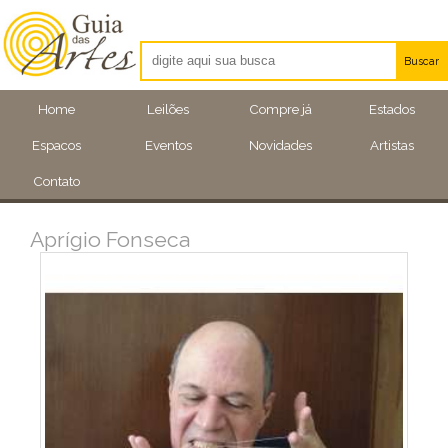
Buscar
Artistas
Home
Leilões
Compre já
Estados
Eventos
Espacos
Eventos
Novidades
Artistas
Locais
Contato
Aprígio Fonseca