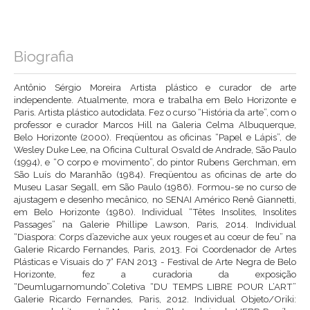
Biografia
Antônio Sérgio Moreira Artista plástico e curador de arte
independente. Atualmente, mora e trabalha em Belo Horizonte e
Paris. Artista plástico autodidata. Fez o curso “História da arte”, com o
professor e curador Marcos Hill na Galeria Celma Albuquerque,
Belo Horizonte (2000). Freqüentou as oficinas “Papel e Lápis”, de
Wesley Duke Lee, na Oficina Cultural Osvald de Andrade, São Paulo
(1994), e “O corpo e movimento”, do pintor Rubens Gerchman, em
São Luís do Maranhão (1984). Freqüentou as oficinas de arte do
Museu Lasar Segall, em São Paulo (1986). Formou-se no curso de
ajustagem e desenho mecânico, no SENAI Américo Renê Giannetti,
em Belo Horizonte (1980). Individual “Têtes Insolites, Insolites
Passages” na Galerie Phillipe Lawson, Paris, 2014. Individual
“Diaspora: Corps d’azeviche aux yeux rouges et au cœur de feu” na
Galerie Ricardo Fernandes, Paris, 2013. Foi Coordenador de Artes
Plásticas e Visuais do 7° FAN 2013 - Festival de Arte Negra de Belo
Horizonte, fez a curadoria da exposição
“Deumlugarnomundo”.Coletiva “DU TEMPS LIBRE POUR L’ART”
Galerie Ricardo Fernandes, Paris, 2012. Individual Objeto/Oriki: