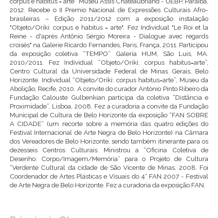
corpus e habitus = arte” Museu Assis Chateaubriand - UEBP, Paraíba,
2012. Recebe o II Premio Nacional de Expressões Culturais Afro-
brasileiras – Edição 2011/2012 com a exposição instalação
"Objeto/Oriki: corpus e habitus = arte". Fez Individual "Le Roi et la
Reine - d'après Antônio Sérgio Moreira - Dialogue avec regards
croisés" na Galerie Ricardo Fernandes, Paris, França, 2011. Participou
da exposição coletiva “TEMPO” Galeria HUM, São Luis, MA.
2010/2011. Fez Individual “Objeto/Oriki: corpus habitus=arte”,
Centro Cultural da Universidade Federal de Minas Gerais, Belo
Horizonte. Individual “Objeto/Oriki: corpus habitus=arte”, Museu da
Abolição, Recife, 2010. A convite do curador Antònio Pinto Ribeiro da
Fundação Calouste Gulbenkian participa da coletiva “Distância e
Proximidade”, Lisboa, 2008. Fez a curadoria a convite da Fundação
Municipal de Cultura de Belo Horizonte da exposição “FAN SOBRE
A CIDADE” (um recorte sobre a memória das quatro edições do
Festival Internacional de Arte Negra de Belo Horizonte) na Câmara
dos Vereadores de Belo Horizonte, sendo também itinerante para os
dezesseis Centros Culturais. Ministrou a “Oficina Coletiva de
Desenho: Corpo/Imagem/Memória” para o Projeto de Cultura
“Verdente Cultural da cidade de São Vicente de Minas, 2008. Foi
Coordenador de Artes Plásticas e Visuais do 4° FAN 2007 - Festival
de Arte Negra de Belo Horizonte. Fez a curadoria da exposição FAN.