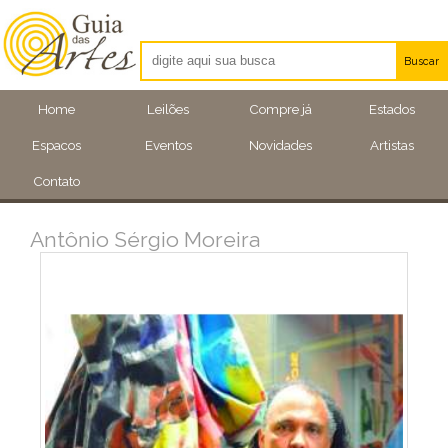
Buscar
Artistas
Home
Leilões
Compre já
Estados
Eventos
Espacos
Eventos
Novidades
Artistas
Locais
Contato
Antônio Sérgio Moreira