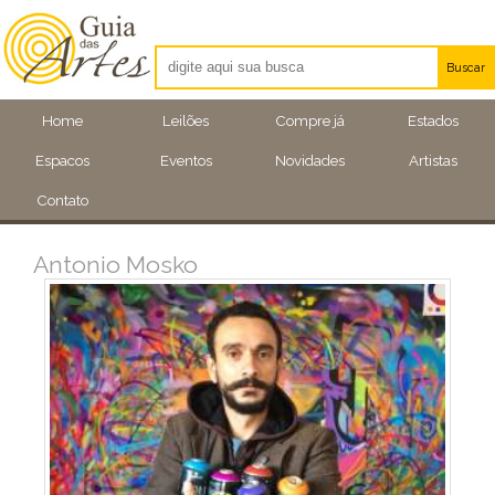
Buscar
Artistas
Home
Leilões
Compre já
Estados
Eventos
Espacos
Eventos
Novidades
Artistas
Locais
Contato
Antonio Mosko