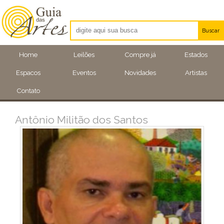
Buscar
Artistas
Home
Leilões
Compre já
Estados
Eventos
Espacos
Eventos
Novidades
Artistas
Locais
Contato
Antônio Militão dos Santos