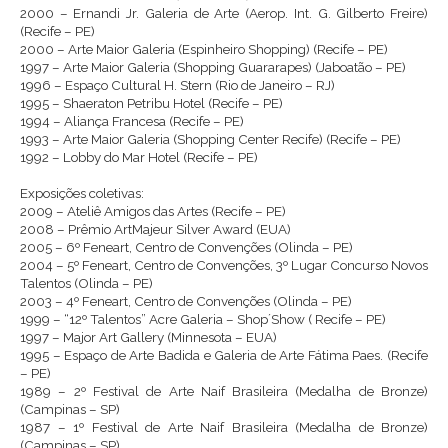
2000 – Ernandi Jr. Galeria de Arte (Aerop. Int. G. Gilberto Freire)
(Recife – PE)
2000 – Arte Maior Galeria (Espinheiro Shopping) (Recife – PE)
1997 – Arte Maior Galeria (Shopping Guararapes) (Jaboatão – PE)
1996 – Espaço Cultural H. Stern (Rio de Janeiro – RJ)
1995 – Shaeraton Petribu Hotel (Recife – PE)
1994 – Aliança Francesa (Recife – PE)
1993 – Arte Maior Galeria (Shopping Center Recife) (Recife – PE)
1992 – Lobby do Mar Hotel (Recife – PE)
Exposições coletivas:
2009 – Ateliê Amigos das Artes (Recife – PE)
2008 – Prêmio ArtMajeur Silver Award (EUA)
2005 – 6º Feneart, Centro de Convenções (Olinda – PE)
2004 – 5º Feneart, Centro de Convenções, 3º Lugar Concurso Novos
Talentos (Olinda – PE)
2003 – 4º Feneart, Centro de Convenções (Olinda – PE)
1999 – “12º Talentos” Acre Galeria – Shop´Show ( Recife – PE)
1997 – Major Art Gallery (Minnesota – EUA)
1995 – Espaço de Arte Badida e Galeria de Arte Fátima Paes. (Recife
– PE)
1989 – 2º Festival de Arte Naif Brasileira (Medalha de Bronze)
(Campinas – SP)
1987 – 1º Festival de Arte Naif Brasileira (Medalha de Bronze)
(Campinas – SP)