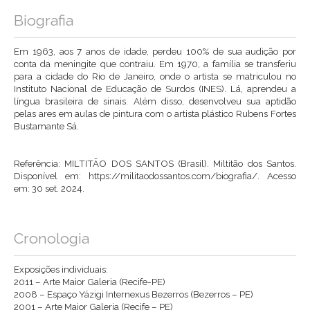
Biografia
Em 1963, aos 7 anos de idade, perdeu 100% de sua audição por
conta da meningite que contraiu. Em 1970, a família se transferiu
para a cidade do Rio de Janeiro, onde o artista se matriculou no
Instituto Nacional de Educação de Surdos (
INES
). Lá, aprendeu a
língua brasileira de sinais. Além disso, desenvolveu sua aptidão
pelas ares em aulas de pintura com o artista plástico
Rubens Fortes
Bustamante Sá
.
Referência:
MILTITÃO DOS SANTOS (Brasil).
Miltitão dos Santos
.
Disponível em: https://militaodossantos.com/biografia/. Acesso
em: 30 set. 2024.
Cronologia
Exposições individuais:
2011 – Arte Maior Galeria (Recife-PE)
2008 – Espaço Yázigi Internexus Bezerros (Bezerros – PE)
2001 – Arte Maior Galeria (Recife – PE)