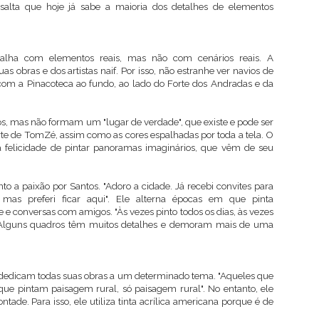
ssalta que hoje já sabe a maioria dos detalhes de elementos
alha com elementos reais, mas não com cenários reais. A
s obras e dos artistas naif. Por isso, não estranhe ver navios de
com a Pinacoteca ao fundo, ao lado do Forte dos Andradas e da
s, mas não formam um "lugar de verdade", que existe e pode ser
rte de TomZé, assim como as cores espalhadas por toda a tela. O
felicidade de pintar panoramas imaginários, que vêm de seu
o a paixão por Santos. "Adoro a cidade. Já recebi convites para
mas preferi ficar aqui". Ele alterna épocas em que pinta
e conversas com amigos. "Às vezes pinto todos os dias, às vezes
 Alguns quadros têm muitos detalhes e demoram mais de uma
f dedicam todas suas obras a um determinado tema. "Aqueles que
e pintam paisagem rural, só paisagem rural". No entanto, ele
ntade. Para isso, ele utiliza tinta acrílica americana porque é de