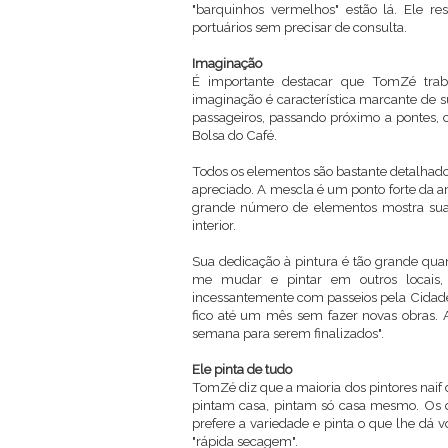
"barquinhos vermelhos" estão lá. Ele re
portuários sem precisar de consulta.
Imaginação
É importante destacar que TomZé trab
imaginação é característica marcante de sua
passageiros, passando próximo a pontes, 
Bolsa do Café.
Todos os elementos são bastante detalhado
apreciado. A mescla é um ponto forte da a
grande número de elementos mostra sua 
interior.
Sua dedicação à pintura é tão grande quant
me mudar e pintar em outros locais, 
incessantemente com passeios pela Cidade 
fico até um mês sem fazer novas obras.
semana para serem finalizados".
Ele pinta de tudo
TomZé diz que a maioria dos pintores nai
pintam casa, pintam só casa mesmo. Os qu
prefere a variedade e pinta o que lhe dá vo
"rápida secagem".