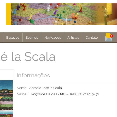
Espacos
Eventos
Novidades
Artistas
Contato
Assine nosso 
é la Scala
Env
Informações
Nome:
Antonio José la Scala
Nasceu:
Poços de Caldas - MG - Brasil
(21/11/1947)