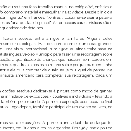
então eu só tinha feito trabalho manual no colégioR2", enfatiza o
foi comprar o material e mergulhar na atividade. Desde o início a
ifica "ingênuo" em francês. No Brasil, costuma-se usar a palavra
os os "anarquistas do pincel". As principais características são o
e quantidade de detalhes.
izeram sucesso entre amigos e familiares. "Alguns deles
sentear os colegas". Mas, de acordo com ele, uma das grandes
em uma visita internacional. "Em 1980 eu ainda trabalhava na
lista inglesa veio ao Município para fazer uma reportagem sobre
poluição, a quantidade de crianças que nasciam sem cérebro em
com dois quadros expostos na minha sala e perguntou quem tinha
or e ela quis comprar de qualquer jeito. Fiquei de pensar. Na
ornalista americano para completar sua reportagem. Cada um
pções, resolveu dedicar-se à pintura como modo de ganhar
uma infinidade de exposições - coletivas e individuais - levando a
 e, também, pelo mundo. "A primeira exposição aconteceu no final
Paulo. Logo depois, também participei de um evento na Urca, no
mostras e exposições. A primeira individual de destaque foi
e Jovens, em Buenos Aires, na Argentina. Em 1987, participou da