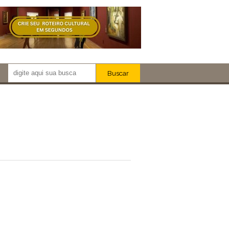
Buscar
Newsletter!
Artistas
Eventos
Locais
iar