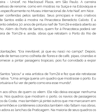
leira - Unicef, no Macksoud Plaza, em São Paulo. A carreira
etivas de renome, como em mostras na Suíça e na Eslováquia e
s especificamente no Museu internacional de Arte Naif, em Nice .
conferidas pelos santistas. Seus principais e mais criativos
e Santos estão à mostra na Pinacoteca Benedicto Calixto. É a
vento celebra 30 anos de pintura naif de TomZé e estará aberto ao
unho. Além do Porto de Santos, quem for à Pinacoteca poderá ver
ira de TomZé e, ainda, obras que retratam o Porto do Rio de
ntações. "Era inevitável, já que eu nasci no campo". Depois,
 de temas como colheita de flores e de café, pipas, cirandas e
omecei a pintar paisagens tropicais, pois fui convidado a expor
Santos "picou" a veia artística de TomZé e fez que ele retratasse
riativa. "Uma amiga queria um quadro que mostrasse o porto. Eu
rtuária e fui ver de perto como era esse mundo".
am aos olhos de quem os vêem. Ele não deixa escapar nenhuma
icos. Nos quadros que mostram o porto, os navios de passageiros
ios da Costa, mas também já pintei outros que me marcaram em
 Caminhões e contêineres coloridos também não faltam nas obras,
dora as lanchas da Praticagem. Na maioria de seus quadros os