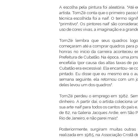
A escolha pela pintura foi aleatória. "Até 
artista. TomZé conta que o primeiro passo 
técnica escolhida foi a naif. O termo sign
"primitivo". Os pintores naif são considerad
uso de cores vivas, a imaginação e a grand
TomZé lembra que seus quadros logo f
começaram até a comprar quadros para pre
honras no início da carreira aconteceu 
Prefeitura de Cubatão. Na época, uma jorna
encefalia (por causa das altas taxas de 
Cubatão era excessiva). Ela encantou-se 
pintado. Eu disse que eu mesmo era o aut
semana seguinte, ela retornou com um j
deles levou um dos quadros".
TomZé perdeu o emprego em 1982. Sem o
dinheiro. A partir daí, o artista coleciona 
sua arte naif para todos os cantos do país
de 82, na Galeria Jacques Ardie, em São 
Rio de Janeiro, e não parei mais".
Posteriormente, surgiram muitas outras 
realizada em 1985, na Associação Cristã d