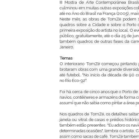
III Mostra de Arte Contemporânea Brasi
culminou em muitas outras exposições col
até no Ano do Brasil na França (2005), mai
Neste mês, as obras de TomZé podem ser 
quadros sobre a Cidade e sobre o Porto d
primeira exposição do artista no local. O e
público, gratuitamente, até o dia 25 de j
também quadros de outras fases da carre
Janeiro.
Temas
O interiorano TomZé começou pintando pla
brotaram obras com uma grande diversidade
até futebol. "No início da década de 90 c
no Rio Eco-92".
Foi há cerca de cinco anos que o Porto de 
navios, contêineres e armazéns de forma c
assumi que não sabia como pintar a área po
Nos quadros de TomZé, os detalhes salt
janela ou vitral de casas e prédios histór
também estão presentes. "Eu adoro os nav
determinadas ocasiões", lembra o artista.
assim como sacas de café. TomZé também a