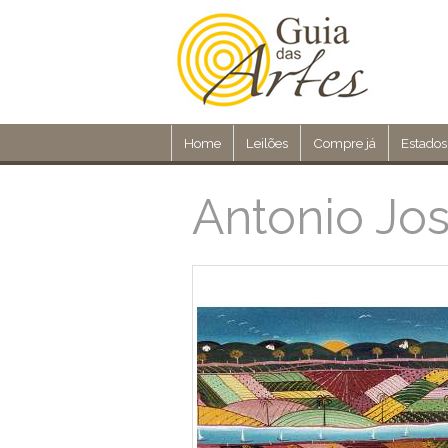
Home
Leilões
Compre já
Estados
Antonio Jos