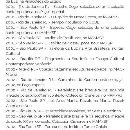
da Luz, na Pinacoteca do Estado
2001 - Rio de Janeiro RJ - Espelho Cego: seleções de uma coleção
contemporânea, no Paço Imperial
2001 - Rio de Janeiro RJ - O Espírito de Nossa Época, no MAM/RJ
2001 - Rio de Janeiro RJ - Tempo Inoculado, no CCBB
2001 - São Paulo SP - Espelho Cego: seleções de uma coleção
contemporânea, no MAM/SP
2001 - São Paulo SP - Jardim de Esculturas, no MAM/SP
2001 - São Paulo SP - O Espírito de Nossa Época, no MAM/SP
2001 - São Paulo SP - Trajetória da Luz na Arte Brasileira, no Itaú
Cultural
2002 - Brasília DF - Fragmentos a Seu Ímã, no Espaço Cultural
Contemporâneo Venâncio
2002 - Niterói RJ - Coleção Sattanimi: esculturas e objetos, no MAC-
Niterói
2002 - Rio de Janeiro RJ - Caminhos do Contemporâneo 1952-
2002, no Paço Imperial
2002 - Rio de Janeiro RJ - Paralelos: arte brasileira da segunda
metade do século XX em contexto, Colección Cisneros, no MAM/RJ
2002 - São Paulo SP - 10 Anos Marília Razuk, na Marília Razuk
Galeria de Arte
2002 - São Paulo SP - 4ª Artecidadezonaleste, no Sesc Belenzinho
2002 - São Paulo SP - Paralelos: arte brasileira da segunda metade
do século XX em contexto, Colección Cisneros, no MAM/SP
2002 - São Paulo SP - Territórios, no Instituto Tomie Ohtake