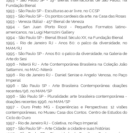
Fundação Bienal
1993 - São Paulo SP - Esculturas ao ar livre, no CCSP
1993 - São Paulo SP - Os pontos cardeais da arte, na Casa das Rosas
1993 - Veneza (Itália) - 45ª Bienal de Veneza
1994 - San Juan (Porto Rico) - Pequeños Formatos latino-
americanos, na Luigi Marrozini Gallery
1994 - São Paulo SP - Bienal Brasil Século XX, na Fundação Bienal
1995 - Rio de Janeiro RJ - Anos 80: o palco da diversidade, no
MAM/RJ
1995 - São Paulo SP - Anos 80: o palco da diversidade, na Galeria de
Arte do Sesi
1996 - Niterói RJ - Arte Contemporânea Brasileira na Coleção João
Sattamini, no MAC-Niterói
1996 - Rio de Janeiro RJ - Daniel Senise e Angelo Venosa, no Paço
Imperial
1996 - São Paulo SP - Arte Brasileira Contemporânea: doações
recentes/96, no MAM/SP
1996 - São Paulo SP - Pluralidade: arte brasileira contemporânea -
doações recentes 1996, no MAM/SP
1997 - Ouro Preto MG - Experiências e Perspectivas: 12 visões
contemporâneas, no Museu Casa dos Contos. Centro de Estudos do
Ciclo do Ouro
1997 - Rio de Janeiro RJ - Coletiva, no Paço Imperial
1997 - São Paulo SP - Arte Cidade: a cidade e suas histórias