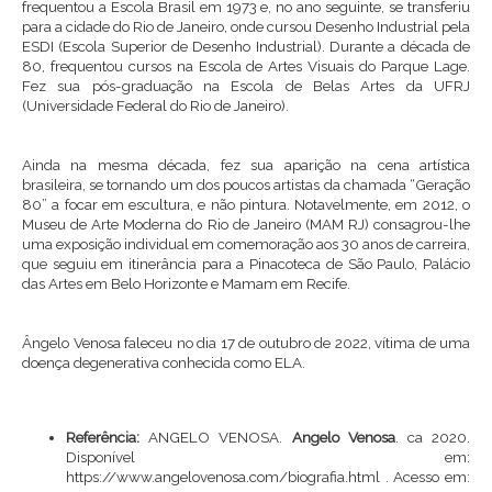
frequentou a Escola Brasil em 1973 e, no ano seguinte, se transferiu
para a cidade do Rio de Janeiro, onde cursou Desenho Industrial pela
ESDI (Escola Superior de Desenho Industrial). Durante a década de
80, frequentou cursos na Escola de Artes Visuais do Parque Lage.
Fez sua pós-graduação na Escola de Belas Artes da UFRJ
(Universidade Federal do Rio de Janeiro).
Ainda na mesma década, fez sua aparição na cena artística
brasileira, se tornando um dos poucos artistas da chamada “Geração
80” a focar em escultura, e não pintura. Notavelmente, em 2012, o
Museu de Arte Moderna do Rio de Janeiro (MAM RJ) consagrou-lhe
uma exposição individual em comemoração aos 30 anos de carreira,
que seguiu em itinerância para a Pinacoteca de São Paulo, Palácio
das Artes em Belo Horizonte e Mamam em Recife.
Ângelo Venosa faleceu no dia 17 de outubro de 2022, vítima de uma
doença degenerativa conhecida como ELA.
Referência:
ANGELO VENOSA.
Angelo Venosa
. ca 2020.
Disponível em:
https://www.angelovenosa.com/biografia.html
. Acesso em: