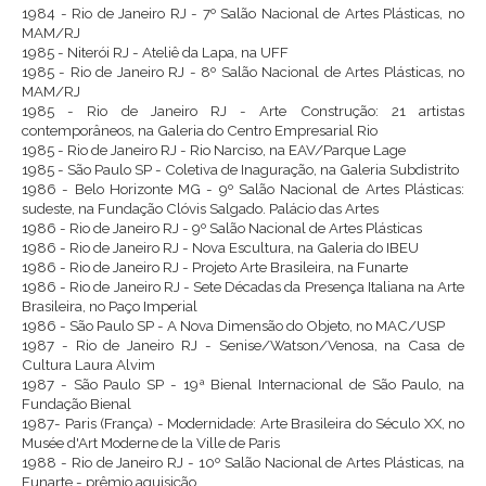
1984 - Rio de Janeiro RJ - 7º Salão Nacional de Artes Plásticas, no
MAM/RJ
1985 - Niterói RJ - Ateliê da Lapa, na UFF
1985 - Rio de Janeiro RJ - 8º Salão Nacional de Artes Plásticas, no
MAM/RJ
1985 - Rio de Janeiro RJ - Arte Construção: 21 artistas
contemporâneos, na Galeria do Centro Empresarial Rio
1985 - Rio de Janeiro RJ - Rio Narciso, na EAV/Parque Lage
1985 - São Paulo SP - Coletiva de Inaguração, na Galeria Subdistrito
1986 - Belo Horizonte MG - 9º Salão Nacional de Artes Plásticas:
sudeste, na Fundação Clóvis Salgado. Palácio das Artes
1986 - Rio de Janeiro RJ - 9º Salão Nacional de Artes Plásticas
1986 - Rio de Janeiro RJ - Nova Escultura, na Galeria do IBEU
1986 - Rio de Janeiro RJ - Projeto Arte Brasileira, na Funarte
1986 - Rio de Janeiro RJ - Sete Décadas da Presença Italiana na Arte
Brasileira, no Paço Imperial
1986 - São Paulo SP - A Nova Dimensão do Objeto, no MAC/USP
1987 - Rio de Janeiro RJ - Senise/Watson/Venosa, na Casa de
Cultura Laura Alvim
1987 - São Paulo SP - 19ª Bienal Internacional de São Paulo, na
Fundação Bienal
1987- Paris (França) - Modernidade: Arte Brasileira do Século XX, no
Musée d'Art Moderne de la Ville de Paris
1988 - Rio de Janeiro RJ - 10º Salão Nacional de Artes Plásticas, na
Funarte - prêmio aquisição