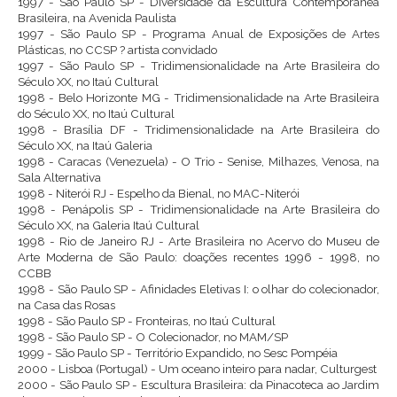
1997 - São Paulo SP - Diversidade da Escultura Contemporânea
Brasileira, na Avenida Paulista
1997 - São Paulo SP - Programa Anual de Exposições de Artes
Plásticas, no CCSP ? artista convidado
1997 - São Paulo SP - Tridimensionalidade na Arte Brasileira do
Século XX, no Itaú Cultural
1998 - Belo Horizonte MG - Tridimensionalidade na Arte Brasileira
do Século XX, no Itaú Cultural
1998 - Brasília DF - Tridimensionalidade na Arte Brasileira do
Século XX, na Itaú Galeria
1998 - Caracas (Venezuela) - O Trio - Senise, Milhazes, Venosa, na
Sala Alternativa
1998 - Niterói RJ - Espelho da Bienal, no MAC-Niterói
1998 - Penápolis SP - Tridimensionalidade na Arte Brasileira do
Século XX, na Galeria Itaú Cultural
1998 - Rio de Janeiro RJ - Arte Brasileira no Acervo do Museu de
Arte Moderna de São Paulo: doações recentes 1996 - 1998, no
CCBB
1998 - São Paulo SP - Afinidades Eletivas I: o olhar do colecionador,
na Casa das Rosas
1998 - São Paulo SP - Fronteiras, no Itaú Cultural
1998 - São Paulo SP - O Colecionador, no MAM/SP
1999 - São Paulo SP - Território Expandido, no Sesc Pompéia
2000 - Lisboa (Portugal) - Um oceano inteiro para nadar, Culturgest
2000 - São Paulo SP - Escultura Brasileira: da Pinacoteca ao Jardim