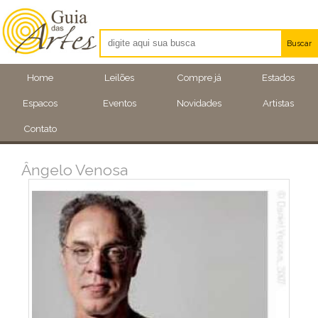
Buscar
Artistas
Home
Leilões
Compre já
Estados
Eventos
Espacos
Eventos
Novidades
Artistas
Locais
Contato
Ângelo Venosa