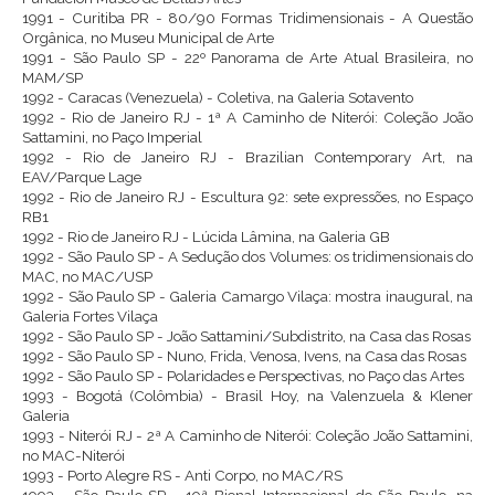
1991 - Curitiba PR - 80/90 Formas Tridimensionais - A Questão
Orgânica, no Museu Municipal de Arte
1991 - São Paulo SP - 22º Panorama de Arte Atual Brasileira, no
MAM/SP
1992 - Caracas (Venezuela) - Coletiva, na Galeria Sotavento
1992 - Rio de Janeiro RJ - 1ª A Caminho de Niterói: Coleção João
Sattamini, no Paço Imperial
1992 - Rio de Janeiro RJ - Brazilian Contemporary Art, na
EAV/Parque Lage
1992 - Rio de Janeiro RJ - Escultura 92: sete expressões, no Espaço
RB1
1992 - Rio de Janeiro RJ - Lúcida Lâmina, na Galeria GB
1992 - São Paulo SP - A Sedução dos Volumes: os tridimensionais do
MAC, no MAC/USP
1992 - São Paulo SP - Galeria Camargo Vilaça: mostra inaugural, na
Galeria Fortes Vilaça
1992 - São Paulo SP - João Sattamini/Subdistrito, na Casa das Rosas
1992 - São Paulo SP - Nuno, Frida, Venosa, Ivens, na Casa das Rosas
1992 - São Paulo SP - Polaridades e Perspectivas, no Paço das Artes
1993 - Bogotá (Colômbia) - Brasil Hoy, na Valenzuela & Klener
Galeria
1993 - Niterói RJ - 2ª A Caminho de Niterói: Coleção João Sattamini,
no MAC-Niterói
1993 - Porto Alegre RS - Anti Corpo, no MAC/RS
1993 - São Paulo SP - 19ª Bienal Internacional de São Paulo, na