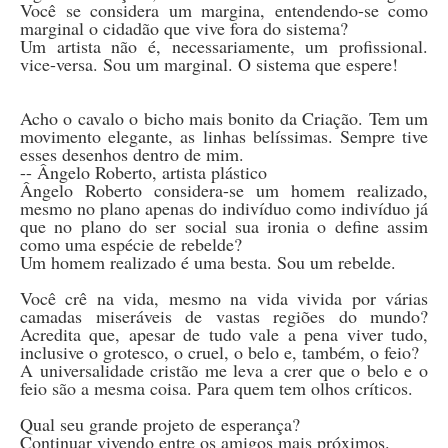
Você se considera um margina, entendendo-se como
marginal o cidadão que vive fora do sistema?
Um artista não é, necessariamente, um profissional.
vice-versa. Sou um marginal. O sistema que espere!
Acho o cavalo o bicho mais bonito da Criação. Tem um
movimento elegante, as linhas belíssimas. Sempre tive
esses desenhos dentro de mim.
-- Ângelo Roberto, artista plástico
Ângelo Roberto considera-se um homem realizado,
mesmo no plano apenas do indivíduo como indivíduo já
que no plano do ser social sua ironia o define assim
como uma espécie de rebelde?
Um homem realizado é uma besta. Sou um rebelde.
Você crê na vida, mesmo na vida vivida por várias
camadas miseráveis de vastas regiões do mundo?
Acredita que, apesar de tudo vale a pena viver tudo,
inclusive o grotesco, o cruel, o belo e, também, o feio?
A universalidade cristão me leva a crer que o belo e o
feio são a mesma coisa. Para quem tem olhos críticos.
Qual seu grande projeto de esperança?
Continuar vivendo entre os amigos mais próximos.