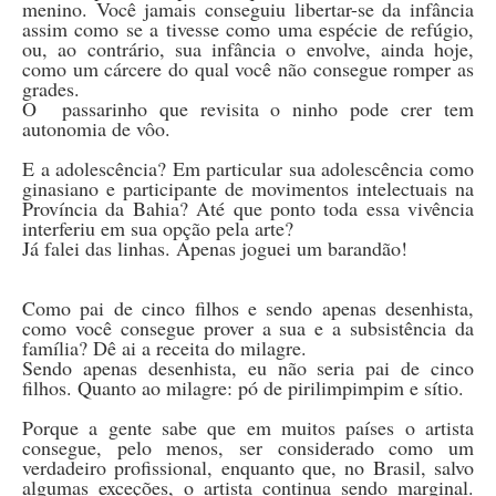
menino. Você jamais conseguiu libertar-se da infância
assim como se a tivesse como uma espécie de refúgio,
ou, ao contrário, sua infância o envolve, ainda hoje,
como um cárcere do qual você não consegue romper as
grades.
O passarinho que revisita o ninho pode crer tem
autonomia de vôo.
E a adolescência? Em particular sua adolescência como
ginasiano e participante de movimentos intelectuais na
Província da Bahia? Até que ponto toda essa vivência
interferiu em sua opção pela arte?
Já falei das linhas. Apenas joguei um barandão!
Como pai de cinco filhos e sendo apenas desenhista,
como você consegue prover a sua e a subsistência da
família? Dê ai a receita do milagre.
Sendo apenas desenhista, eu não seria pai de cinco
filhos. Quanto ao milagre: pó de pirilimpimpim e sítio.
Porque a gente sabe que em muitos países o artista
consegue, pelo menos, ser considerado como um
verdadeiro profissional, enquanto que, no Brasil, salvo
algumas exceções, o artista continua sendo marginal.