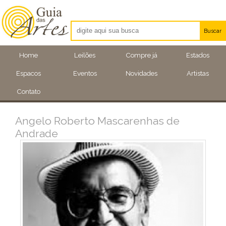
Buscar
Artistas
Home
Leilões
Compre já
Estados
Eventos
Espacos
Eventos
Novidades
Artistas
Locais
Contato
Angelo Roberto Mascarenhas de
Andrade