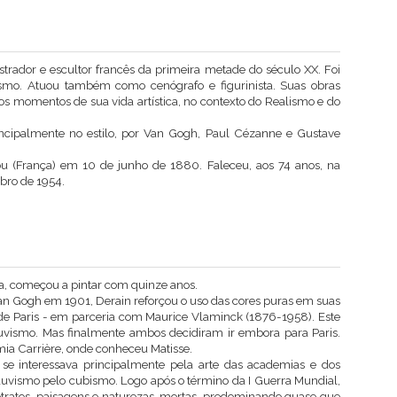
strador e escultor francês da primeira metade do século XX. Foi
smo. Atuou também como cenógrafo e figurinista. Suas obras
s momentos de sua vida artística, no contexto do Realismo e do
principalmente no estilo, por Van Gogh, Paul Cézanne e Gustave
u (França) em 10 de junho de 1880. Faleceu, aos 74 anos, na
bro de 1954.
ta, começou a pintar com quinze anos.
an Gogh em 1901, Derain reforçou o uso das cores puras em suas
 de Paris - em parceria com Maurice Vlaminck (1876-1958). Este
Fauvismo. Mas finalmente ambos decidiram ir embora para Paris.
ia Carrière, onde conheceu Matisse.
 se interessava principalmente pela arte das academias e dos
vismo pelo cubismo. Logo após o término da I Guerra Mundial,
 retratos, paisagens e naturezas-mortas, predominando quase que