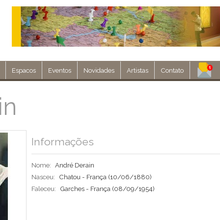
Espacos
Eventos
Novidades
Artistas
Contato
Assine nosso 
in
Env
Informações
Nome:
André Derain
Nasceu:
Chatou - França
(10/06/1880)
Faleceu:
Garches - França
(08/09/1954)