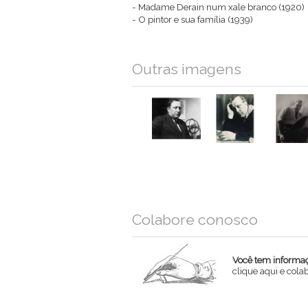
- Madame Derain num xale branco (1920)
- O pintor e sua família (1939)
Outras imagens
Colabore conosco
Você tem informaçõ
clique aqui e col