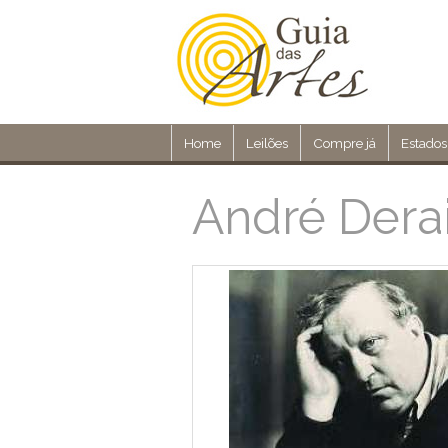
Home
Leilões
Compre já
Estados
André Dera