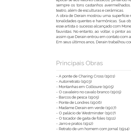
sempre os tons castanhos avermelhados. F
teatro, além de esculturas e cerâmicas.
A obra de Derain mostrou uma superfície ma
tonalidades quentes e harmônicas. Sua obr
esse artista o sucesso alcançado com Mon
fauvistas. No entanto, ao voltar, o pintor
assim que Derain entrou em contato com a 
Em seus últimos anos, Derain trabalhou com
Principais Obras
- A ponte de Charing Cross (1901)
- Autorretrato (1903)
- Montanhas em Collioure (1905)
- O cavaleiro no cavalo branco (1905)
- Barcos de pesca (1905)
- Ponte de Londres (1906)
- Madame Derain em verde (1907)
- O palácio de Westminster (1907)
- O tocador de gaita de foles (1911)
- Jarro e pratos (1912)
- Retrato de um homem com jornal (1914)