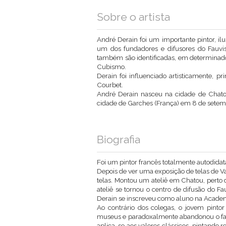
Sobre o artista
André Derain foi um importante pintor, ilu
um dos fundadores e difusores do Fauvi
também são identificadas, em determinado
Cubismo.
Derain foi influenciado artisticamente, 
Courbet.
André Derain nasceu na cidade de Chato
cidade de Garches (França) em 8 de setem
Biografia
Foi um pintor francês totalmente autodida
Depois de ver uma exposição de telas de V
telas. Montou um ateliê em Chatou, perto
ateliê se tornou o centro de difusão do 
Derain se inscreveu como aluno na Academ
Ao contrário dos colegas, o jovem pintor
museus e paradoxalmente abandonou o fau
aplica-se aos valores clássicos, pintando