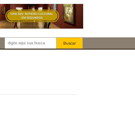
Buscar
Newsletter!
Artistas
Eventos
Locais
iar