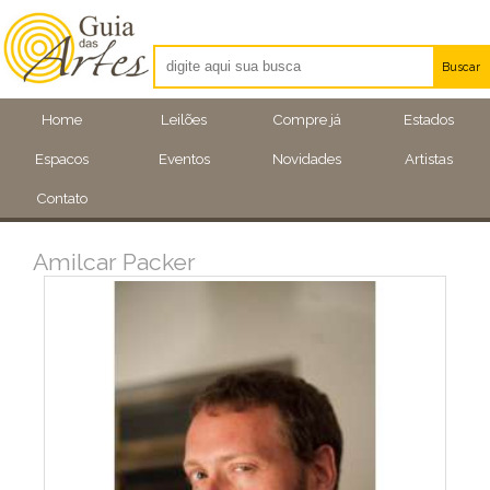
Buscar
Artistas
Home
Leilões
Compre já
Estados
Eventos
Espacos
Eventos
Novidades
Artistas
Locais
Contato
Amilcar Packer