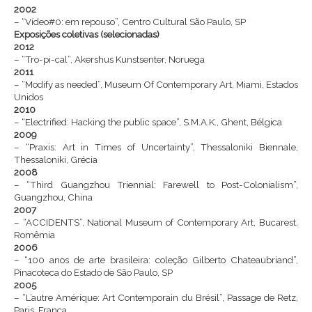
2002
– “Vídeo#0: em repouso”, Centro Cultural São Paulo, SP
Exposições coletivas (selecionadas)
2012
– “Tro-pi-cal”, Akershus Kunstsenter, Noruega
2011
– “Modify as needed”, Museum Of Contemporary Art, Miami, Estados
Unidos
2010
– “Electrified: Hacking the public space”, S.M.A.K., Ghent, Bélgica
2009
– “Praxis: Art in Times of Uncertainty”, Thessaloniki Biennale,
Thessaloniki, Grécia
2008
– “Third Guangzhou Triennial: Farewell to Post-Colonialism”,
Guangzhou, China
2007
– “ACCIDENTS”, National Museum of Contemporary Art, Bucarest,
Romêmia
2006
– “100 anos de arte brasileira: coleção Gilberto Chateaubriand”,
Pinacoteca do Estado de São Paulo, SP
2005
– “L’autre Amérique: Art Contemporain du Brésil”, Passage de Retz,
Paris, França