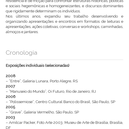
resistência e de fricção para confrontar estruturas históricas, políticas
e sociais hegemônicas e homogeneizantes, e discursos dominantes
que rigidamente determinam os indivíduos.
Nos últimos anos, expandiu seu trabalho desenvolvendo e
organizando apresentações e encontros em formatos de leituras e
apresentações, ações coletivas, conversas e workshops, caminhadas,
almoços e jantares.
Cronologia
Exposições individuais (selecionadas)
2008
– “Entre”, Galeria Lunara, Porto Alegre, RS
2007
– “Manuseio do Mundo”, Oi Futuro, Rio de Janeiro, RJ
2006
– “Polissemiose”, Centro Cultural Banco do Brasil, São Paulo, SP
2005
– “Grave”, Galeria Vermelho, São Paulo, SP
2003
– Amilcar Packer, Foto Arte 2003, Museu de Arte de Brasília, Brasília,
DF