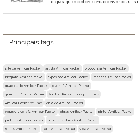
clique aqui e colabore conosco enviando sua su
Nome
Email
Principais tags
Mensagem
arte de Amilcar Packer
artista Amilcar Packer
bibliografia Amilcar Packer
biografia Amilcar Packer
exposição Amilcar Packer
imagens Amilcar Packer
quadros do Amilcar Packer
quem é Amilcar Packer
quem foi Amilcar Packer
Amilcar Packer obras principais
Amilcar Packer resumo
obra de Amilcar Packer
obras e biografia Amilcar Packer
obras Amilcar Packer
pintor Amilcar Packer
pinturas Amilcar Packer
principais obras Amilcar Packer
sobre Amilcar Packer
telas Amilcar Packer
vida Amilcar Packer