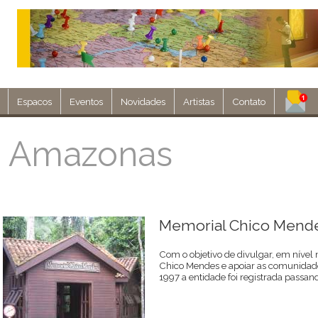
Espacos
Eventos
Novidades
Artistas
Contato
Assine nosso 
 Amazonas
Env
Memorial Chico Mend
Com o objetivo de divulgar, em nível n
Chico Mendes e apoiar as comunidades
1997 a entidade foi registrada passand