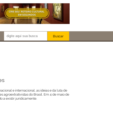
Buscar
Newsletter!
Artistas
Eventos
Locais
iar
es
acional e internacional, as ideias e da luta de
 agroextrativistas do Brasil. Em 4 de maio de
o a existir juridicamente.