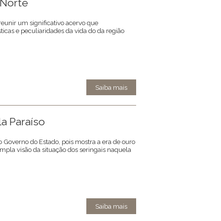
Norte
reunir um significativo acervo que
sticas e peculiaridades da vida do da região
Saiba mais
la Paraíso
 do Governo do Estado, pois mostra a era de ouro
mpla visão da situação dos seringais naquela
Saiba mais