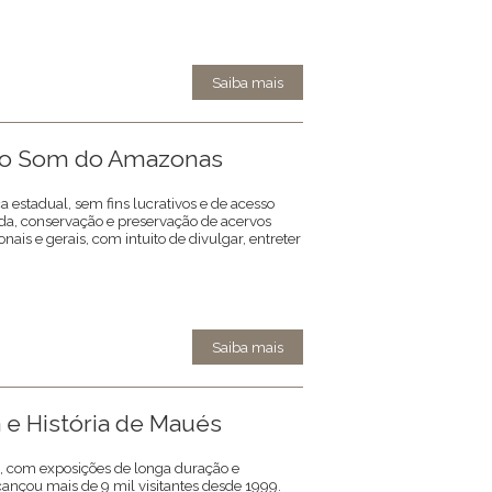
Saiba mais
do Som do Amazonas
ca estadual, sem fins lucrativos e de acesso
da, conservação e preservação de acervos
nais e gerais, com intuito de divulgar, entreter
Saiba mais
e História de Maués
, com exposições de longa duração e
cançou mais de 9 mil visitantes desde 1999.