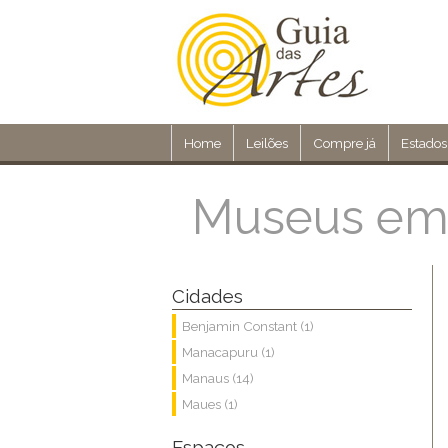
Home
Leilões
Compre já
Estados
Museus em
Cidades
Benjamin Constant (1)
Manacapuru (1)
Manaus (14)
Maues (1)
Espaços