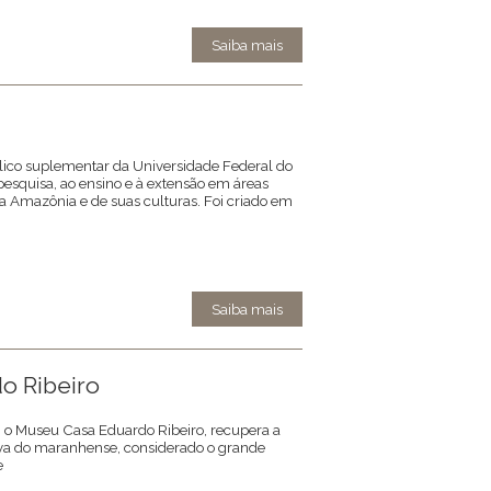
Saiba mais
co suplementar da Universidade Federal do
esquisa, ao ensino e à extensão em áreas
 Amazônia e de suas culturas. Foi criado em
Saiba mais
o Ribeiro
o Museu Casa Eduardo Ribeiro, recupera a
ativa do maranhense, considerado o grande
e