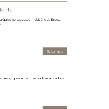
alente
róprios portugueses, mobiliário da Escola
.
Saiba mais
oneira, o primeiro museu indígena criado no