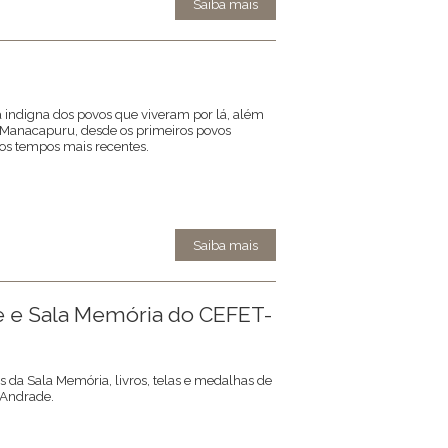
Saiba mais
 indigna dos povos que viveram por lá, além
de Manacapuru, desde os primeiros povos
os tempos mais recentes.
Saiba mais
 e Sala Memória do CEFET-
da Sala Memória, livros, telas e medalhas de
 Andrade.