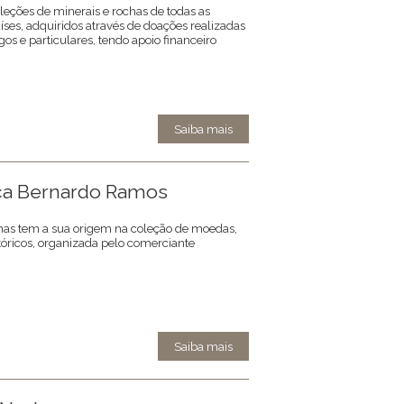
leções de minerais e rochas de todas as
ses, adquiridos através de doações realizadas
s e particulares, tendo apoio financeiro
Saiba mais
a Bernardo Ramos
s tem a sua origem na coleção de moedas,
óricos, organizada pelo comerciante
Saiba mais