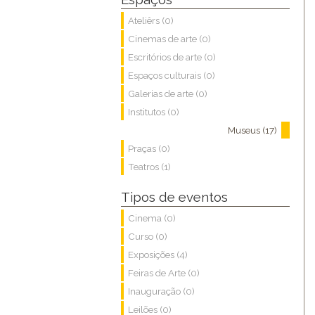
Ateliêrs (0)
Cinemas de arte (0)
Escritórios de arte (0)
Espaços culturais (0)
Galerias de arte (0)
Institutos (0)
Museus (17)
Praças (0)
Teatros (1)
Tipos de eventos
Cinema (0)
Curso (0)
Exposições (4)
Feiras de Arte (0)
Inauguração (0)
Leilões (0)