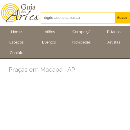
Buscar
Artistas
Home
Leilões
Compre já
Estados
Eventos
Espacos
Eventos
Novidades
Artistas
Locais
Contato
Praças em Macapa - AP