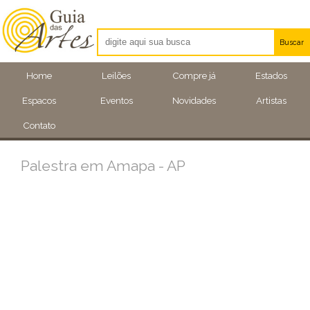
Buscar
Artistas
Home
Leilões
Compre já
Estados
Eventos
Espacos
Eventos
Novidades
Artistas
Locais
Contato
Palestra em Amapa - AP