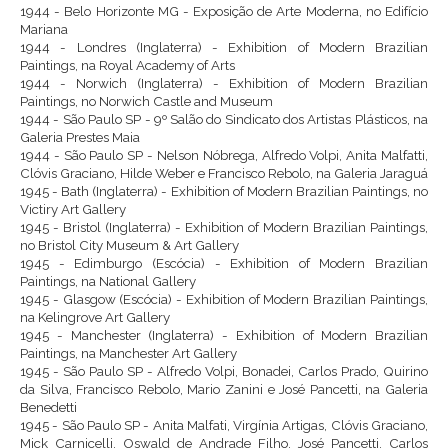
1944 - Belo Horizonte MG - Exposição de Arte Moderna, no Edifício
Mariana
1944 - Londres (Inglaterra) - Exhibition of Modern Brazilian
Paintings, na Royal Academy of Arts
1944 - Norwich (Inglaterra) - Exhibition of Modern Brazilian
Paintings, no Norwich Castle and Museum
1944 - São Paulo SP - 9º Salão do Sindicato dos Artistas Plásticos, na
Galeria Prestes Maia
1944 - São Paulo SP - Nelson Nóbrega, Alfredo Volpi, Anita Malfatti,
Clóvis Graciano, Hilde Weber e Francisco Rebolo, na Galeria Jaraguá
1945 - Bath (Inglaterra) - Exhibition of Modern Brazilian Paintings, no
Victiry Art Gallery
1945 - Bristol (Inglaterra) - Exhibition of Modern Brazilian Paintings,
no Bristol City Museum & Art Gallery
1945 - Edimburgo (Escócia) - Exhibition of Modern Brazilian
Paintings, na National Gallery
1945 - Glasgow (Escócia) - Exhibition of Modern Brazilian Paintings,
na Kelingrove Art Gallery
1945 - Manchester (Inglaterra) - Exhibition of Modern Brazilian
Paintings, na Manchester Art Gallery
1945 - São Paulo SP - Alfredo Volpi, Bonadei, Carlos Prado, Quirino
da Silva, Francisco Rebolo, Mario Zanini e José Pancetti, na Galeria
Benedetti
1945 - São Paulo SP - Anita Malfati, Virgínia Artigas, Clóvis Graciano,
Mick Carnicelli, Oswald de Andrade Filho, José Pancetti, Carlos