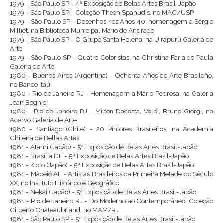
1979 - São Paulo SP - 4ª Exposição de Belas Artes Brasil-Japão
1979 - São Paulo SP - Coleção Theon Spanudis, no MAC/USP
1979 - São Paulo SP - Desenhos nos Anos 40: homenagem a Sérgio
Milliet, na Biblioteca Municipal Mário de Andrade
1979 - São Paulo SP - O Grupo Santa Helena, na Uirapuru Galeria de
Arte
1979 - São Paulo SP - Quatro Coloristas, na Christina Faria de Paula
Galeria de Arte
1980 - Buenos Aires (Argentina) - Ochenta Años de Arte Brasileño,
no Banco Itaú
1980 - Rio de Janeiro RJ - Homenagem a Mário Pedrosa, na Galeria
Jean Boghici
1980 - Rio de Janeiro RJ - Milton Dacosta, Volpi, Bruno Giorgi, na
Acervo Galeria de Arte
1980 - Santiago (Chile) - 20 Pintores Brasileños, na Academia
Chilena de Bellas Artes
1981 - Atami (Japão) - 5ª Exposição de Belas Artes Brasil-Japão
1981 - Brasília DF - 5ª Exposição de Belas Artes Brasil-Japão
1981 - Kioto (Japão) - 5ª Exposição de Belas Artes Brasil-Japão
1981 - Maceió AL - Artistas Brasileiros da Primeira Metade do Século
XX, no Instituto Histórico e Geográfico
1981 - Nekai (Japão) - 5ª Exposição de Belas Artes Brasil-Japão
1981 - Rio de Janeiro RJ - Do Moderno ao Contemporâneo: Coleção
Gilberto Chateaubriand, no MAM/RJ
1981 - São Paulo SP - 5ª Exposição de Belas Artes Brasil-Japão