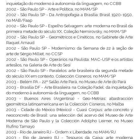
inquietação do moderno à autonomia da linguagem, no CCBB
2002 - São Paulo SP - Arte e Política, no MAM/SP
2002 - São Paulo SP - Da Antropofagia a Brasília: Brasil 1920-1950,
no MAB/Faap
2002 - São Paulo SP - Espelho Selvagem: arte moderna no Brasil da
primeira metade do século XX, Coleção Nemirovsky, no MAM/SP
2002 - São Paulo SP - Geométricos e Cinéticos, no Gabinete de Arte
Raquel Arnaud
2002 - São Paulo SP - Modernismo: da Semana de 22 à seção de
arte de Sérgio Milliet, no CCSP
2002 - São Paulo SP - Operários na Paulista: MAC-USP e os artistas
artesãos, na Galeria de Arte do Sesi
2002 - São Paulo SP - Paralelos: arte brasileira da segunda metade
do século XX em contexto, Colección Cisneros, no MAM/SP
2003 - Belém PA - 22º Salão Arte Pará, no Museu de Arte do Pará
2003 - Brasília DF - Arte Brasileira na Coleção Fadel: da inquietação
do moderno à autonomia da linguagem, no CCBB
2003 - Buenos Aires (Argentina) - Geo-Metrias: abastracción
geométrica latinoamericana en la Colección Cisneros, no Malba
2003 - Cidade do México (México) - Cuasi Corpus: arte concreto y
neoconcreto de Brasil: una selección del acervo del Museo de Arte
Moderna de São Paulo y la Colección Adolpho Leirner, no Museo
Rufino Tamayo
2003 - Rio de Janeiro RJ - Ordem x Liberdade, no MAM/RJ
2003 - Rio de Janeiro RJ - Tesouros da Caixa: arte moderna