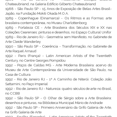
Chateaubriand, na Galeria Edifício Gilberto Chateaubriand
1988 - São Paulo SP - 15 Anos de Exposição de Belas Artes Brasil-
Japão, na Fundação Mokiti Okada M.O.A.
1989 - Copenhague (Dinamarca) - Os Ritmos e as Formas: arte
brasileira contemporânea, no Museu Charlottenborg
1989 - Fortaleza CE - Arte Brasileira dos Séculos XIX e XX nas
Coleções Cearenses: pinturas e desenhos, no Espaço Cultural Unifor
1989 - Rio de Janeiro RJ - Geometria sem Manifesto, no Gabinete de
Arte Cleide Wanderley
1990 - São Paulo SP - Coerência - Transformação, no Gabinete de
Arte Raquel Arnaud
1992 - Paris (França) - Latin American Artists of the Twentieth
Century, no Centre Georges Pompidou
1992 - Poços de Caldas MG - Arte Moderna Brasileira: acervo do
Museu de Arte Contemporânea da Universidade de São Paulo, na
Casa de Cultura
1992 - Rio de Janeiro RJ - 1ª A Caminho de Niterói: Coleção João
Sattamini, no Paço Imperial
1992 - Rio de Janeiro RJ - Natureza: quatro séculos de arte no Brasil,
no CCBB
1992 - São Paulo SP - O Olhar de Sérgio sobre a Arte Brasileira:
desenhos e pinturas, na Biblioteca Municipal Mário de Andrade
1992 - São Paulo SP - Primeiro Aniversário da Grifo Galeria de Arte,
na Grifo Galeria de Arte
1992 - Sevilha (Espanha) - Latin American Artists of the Twentieth