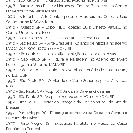
1995 - São Paulo SP - O Grupo Santa Helena, no MAM/SP
1996 - Barra Mansa RJ - 12 Nomes da Pintura Brasileira, no Centro
Universitário de Barra Mansa
1996 - Niterói RJ - Arte Contemporânea Brasileira na Coleção João
Sattamini, no MAC/Niterói
1996 - Osasco SP - Expo FIEO: doação Luiz Ernesto Kawall, no
Centro Universitário Fieo
1996 - Rio de Janeiro RJ - O Grupo Santa Helena, no CCBB
1996 - São Paulo SP - Arte Brasileira: 50 anos de história no acervo
MAC/USP: 1920-1970, no MAC/USP
1996 - São Paulo SP - Desexp(l)os(ign)ição, na Casa das Rosas
1996 - São Paulo SP - Figura e Paisagem no Acervo do MAM:
homenagem a Volpi, no MAM/SP
1996 - São Paulo SP - Guignard/Volpi: centenário de nascimento,
no IEB/USP
1996 - São Paulo SP - O Mundo de Mario Schenberg, na Casa das
Rosas
1996 - São Paulo SP - Volpi 100 Anos, na Galeria Grossman
1996 - São Paulo SP - Volpi no Acervo do MAC, no MAC/USP
1997 - Brasília DF - Poetas do Espaço e da Cor, no Museu de Arte de
Brasília
1997 - Porto Alegre RS - Exposição do Acervo da Caixa, no Conjunto
Cultural da Caixa
1997 - Porto Alegre RS - Exposição Paralela, no Museu da Caixa
Econômica Federal