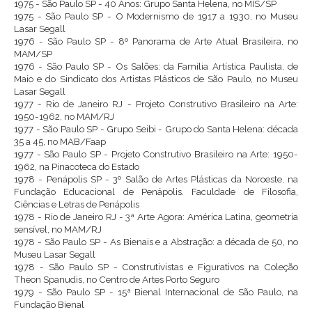
1975 - São Paulo SP - 40 Anos: Grupo Santa Helena, no MIS/SP
1975 - São Paulo SP - O Modernismo de 1917 a 1930, no Museu
Lasar Segall
1976 - São Paulo SP - 8º Panorama de Arte Atual Brasileira, no
MAM/SP
1976 - São Paulo SP - Os Salões: da Família Artística Paulista, de
Maio e do Sindicato dos Artistas Plásticos de São Paulo, no Museu
Lasar Segall
1977 - Rio de Janeiro RJ - Projeto Construtivo Brasileiro na Arte:
1950-1962, no MAM/RJ
1977 - São Paulo SP - Grupo Seibi - Grupo do Santa Helena: década
35 a 45, no MAB/Faap
1977 - São Paulo SP - Projeto Construtivo Brasileiro na Arte: 1950-
1962, na Pinacoteca do Estado
1978 - Penápolis SP - 3º Salão de Artes Plásticas da Noroeste, na
Fundação Educacional de Penápolis. Faculdade de Filosofia,
Ciências e Letras de Penápolis
1978 - Rio de Janeiro RJ - 3ª Arte Agora: América Latina, geometria
sensível, no MAM/RJ
1978 - São Paulo SP - As Bienais e a Abstração: a década de 50, no
Museu Lasar Segall
1978 - São Paulo SP - Construtivistas e Figurativos na Coleção
Theon Spanudis, no Centro de Artes Porto Seguro
1979 - São Paulo SP - 15ª Bienal Internacional de São Paulo, na
Fundação Bienal