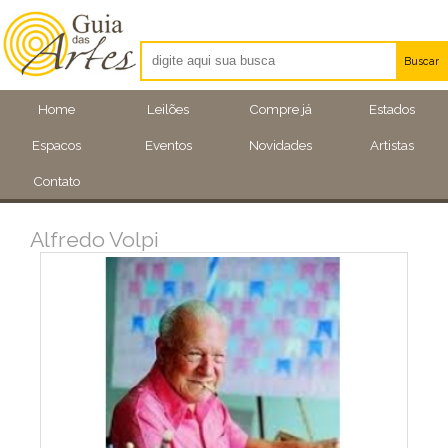
Buscar
Artistas
Home
Leilões
Compre já
Estados
Eventos
Espacos
Eventos
Novidades
Artistas
Locais
Contato
Alfredo Volpi