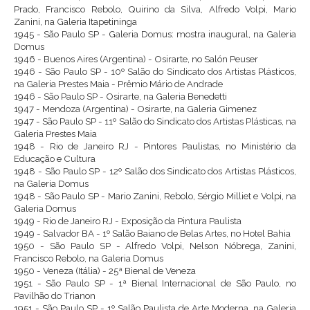
Prado, Francisco Rebolo, Quirino da Silva, Alfredo Volpi, Mario
Zanini, na Galeria Itapetininga
1945 - São Paulo SP - Galeria Domus: mostra inaugural, na Galeria
Domus
1946 - Buenos Aires (Argentina) - Osirarte, no Salón Peuser
1946 - São Paulo SP - 10º Salão do Sindicato dos Artistas Plásticos,
na Galeria Prestes Maia - Prêmio Mário de Andrade
1946 - São Paulo SP - Osirarte, na Galeria Benedetti
1947 - Mendoza (Argentina) - Osirarte, na Galeria Gimenez
1947 - São Paulo SP - 11º Salão do Sindicato dos Artistas Plásticas, na
Galeria Prestes Maia
1948 - Rio de Janeiro RJ - Pintores Paulistas, no Ministério da
Educação e Cultura
1948 - São Paulo SP - 12º Salão dos Sindicato dos Artistas Plásticos,
na Galeria Domus
1948 - São Paulo SP - Mario Zanini, Rebolo, Sérgio Milliet e Volpi, na
Galeria Domus
1949 - Rio de Janeiro RJ - Exposição da Pintura Paulista
1949 - Salvador BA - 1º Salão Baiano de Belas Artes, no Hotel Bahia
1950 - São Paulo SP - Alfredo Volpi, Nelson Nóbrega, Zanini,
Francisco Rebolo, na Galeria Domus
1950 - Veneza (Itália) - 25ª Bienal de Veneza
1951 - São Paulo SP - 1ª Bienal Internacional de São Paulo, no
Pavilhão do Trianon
1951 - São Paulo SP - 1º Salão Paulista de Arte Moderna, na Galeria