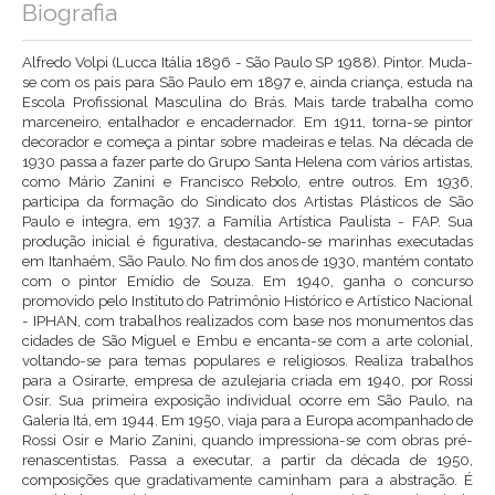
Biografia
Alfredo Volpi (Lucca Itália 1896 - São Paulo SP 1988). Pintor. Muda-
se com os pais para São Paulo em 1897 e, ainda criança, estuda na
Escola Profissional Masculina do Brás. Mais tarde trabalha como
marceneiro, entalhador e encadernador. Em 1911, torna-se pintor
decorador e começa a pintar sobre madeiras e telas. Na década de
1930 passa a fazer parte do Grupo Santa Helena com vários artistas,
como Mário Zanini e Francisco Rebolo, entre outros. Em 1936,
participa da formação do Sindicato dos Artistas Plásticos de São
Paulo e integra, em 1937, a Família Artística Paulista - FAP. Sua
produção inicial é figurativa, destacando-se marinhas executadas
em Itanhaém, São Paulo. No fim dos anos de 1930, mantém contato
com o pintor Emídio de Souza. Em 1940, ganha o concurso
promovido pelo Instituto do Patrimônio Histórico e Artístico Nacional
- IPHAN, com trabalhos realizados com base nos monumentos das
cidades de São Miguel e Embu e encanta-se com a arte colonial,
voltando-se para temas populares e religiosos. Realiza trabalhos
para a Osirarte, empresa de azulejaria criada em 1940, por Rossi
Osir. Sua primeira exposição individual ocorre em São Paulo, na
Galeria Itá, em 1944. Em 1950, viaja para a Europa acompanhado de
Rossi Osir e Mario Zanini, quando impressiona-se com obras pré-
renascentistas. Passa a executar, a partir da década de 1950,
composições que gradativamente caminham para a abstração. É