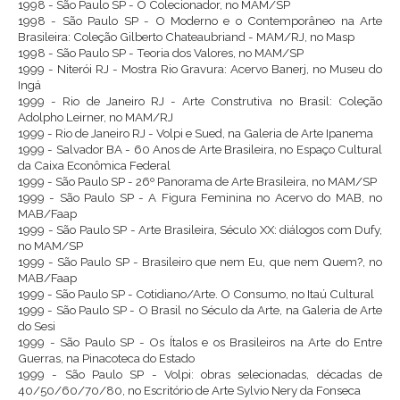
1998 - São Paulo SP - O Colecionador, no MAM/SP
1998 - São Paulo SP - O Moderno e o Contemporâneo na Arte
Brasileira: Coleção Gilberto Chateaubriand - MAM/RJ, no Masp
1998 - São Paulo SP - Teoria dos Valores, no MAM/SP
1999 - Niterói RJ - Mostra Rio Gravura: Acervo Banerj, no Museu do
Ingá
1999 - Rio de Janeiro RJ - Arte Construtiva no Brasil: Coleção
Adolpho Leirner, no MAM/RJ
1999 - Rio de Janeiro RJ - Volpi e Sued, na Galeria de Arte Ipanema
1999 - Salvador BA - 60 Anos de Arte Brasileira, no Espaço Cultural
da Caixa Econômica Federal
1999 - São Paulo SP - 26º Panorama de Arte Brasileira, no MAM/SP
1999 - São Paulo SP - A Figura Feminina no Acervo do MAB, no
MAB/Faap
1999 - São Paulo SP - Arte Brasileira, Século XX: diálogos com Dufy,
no MAM/SP
1999 - São Paulo SP - Brasileiro que nem Eu, que nem Quem?, no
MAB/Faap
1999 - São Paulo SP - Cotidiano/Arte. O Consumo, no Itaú Cultural
1999 - São Paulo SP - O Brasil no Século da Arte, na Galeria de Arte
do Sesi
1999 - São Paulo SP - Os Ítalos e os Brasileiros na Arte do Entre
Guerras, na Pinacoteca do Estado
1999 - São Paulo SP - Volpi: obras selecionadas, décadas de
40/50/60/70/80, no Escritório de Arte Sylvio Nery da Fonseca