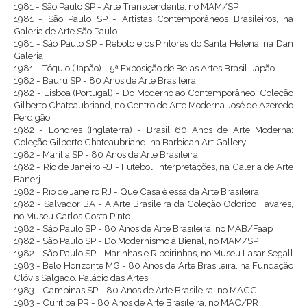
1981 - São Paulo SP - Arte Transcendente, no MAM/SP
1981 - São Paulo SP - Artistas Contemporâneos Brasileiros, na
Galeria de Arte São Paulo
1981 - São Paulo SP - Rebolo e os Pintores do Santa Helena, na Dan
Galeria
1981 - Tóquio (Japão) - 5ª Exposição de Belas Artes Brasil-Japão
1982 - Bauru SP - 80 Anos de Arte Brasileira
1982 - Lisboa (Portugal) - Do Moderno ao Contemporâneo: Coleção
Gilberto Chateaubriand, no Centro de Arte Moderna José de Azeredo
Perdigão
1982 - Londres (Inglaterra) - Brasil 60 Anos de Arte Moderna:
Coleção Gilberto Chateaubriand, na Barbican Art Gallery
1982 - Marília SP - 80 Anos de Arte Brasileira
1982 - Rio de Janeiro RJ - Futebol: interpretações, na Galeria de Arte
Banerj
1982 - Rio de Janeiro RJ - Que Casa é essa da Arte Brasileira
1982 - Salvador BA - A Arte Brasileira da Coleção Odorico Tavares,
no Museu Carlos Costa Pinto
1982 - São Paulo SP - 80 Anos de Arte Brasileira, no MAB/Faap
1982 - São Paulo SP - Do Modernismo à Bienal, no MAM/SP
1982 - São Paulo SP - Marinhas e Ribeirinhas, no Museu Lasar Segall
1983 - Belo Horizonte MG - 80 Anos de Arte Brasileira, na Fundação
Clóvis Salgado. Palácio das Artes
1983 - Campinas SP - 80 Anos de Arte Brasileira, no MACC
1983 - Curitiba PR - 80 Anos de Arte Brasileira, no MAC/PR