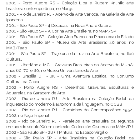
2001 - Porto Alegre RS - Coleção Liba e Rubem Knijnik: arte
brasileira contemporânea, no Margs
2001 - Rio de Janeiro RJ - Acervo da Arte Carioca, na Galeria de Arte
Ipanema
2001 - São Paulo SP - 4 Décadas, na Nova André Galeria
2001 - São Paulo SP - A Cor na Arte Brasileira, no MAM/SP
2001 - São Paulo SP - Coleção Aldo Franco, na Pinacoteca do Estado
2001 - São Paulo SP - Museu de Arte Brasileira: 40 anos, no
MAB/Faap
2001 - São Paulo SP - Trajetória da Luz na Arte Brasileira, no Itaú
Cultural
2001 - Uberlândia MG - Gravuras Brasileiras do Acervo do MUnA:
anos 60, 70, e 80, no Museu Universitário de Arte
2002 - Brasília DF - JK - Uma Aventura Estética, no Conjunto
Cultural da Caixa
2002 - Porto Alegre RS - Desenhos, Gravuras, Esculturas e
Aquarelas, na Garagem de Arte
2002 - Rio de Janeiro RJ - Arte Brasileira na Coleção Fadel: da
inquietação do moderno à autonomia da linguagem, no CCBB
2002 - Rio de Janeiro RJ - Caminhos do Contemporâneo 1952-
2002, no Paço Imperial
2002 - Rio de Janeiro RJ - Paralelos: arte brasileira da segunda
metade do século XX em contexto, Collección Cisneros, no MAM/RJ
2002 - São Paulo SP - 28 (+) Pintura, no Espaço Virgílio
2002 - São Paulo SP - Arte Brasileira na Coleção Fadel: da