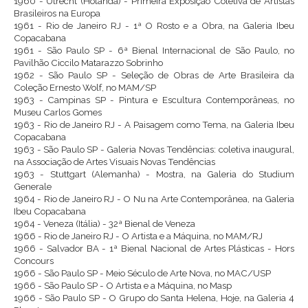
1960 - Utrecht (Holanda) - Primeira Exposição Coletiva de Artistas
Brasileiros na Europa
1961 - Rio de Janeiro RJ - 1ª O Rosto e a Obra, na Galeria Ibeu
Copacabana
1961 - São Paulo SP - 6ª Bienal Internacional de São Paulo, no
Pavilhão Ciccilo Matarazzo Sobrinho
1962 - São Paulo SP - Seleção de Obras de Arte Brasileira da
Coleção Ernesto Wolf, no MAM/SP
1963 - Campinas SP - Pintura e Escultura Contemporâneas, no
Museu Carlos Gomes
1963 - Rio de Janeiro RJ - A Paisagem como Tema, na Galeria Ibeu
Copacabana
1963 - São Paulo SP - Galeria Novas Tendências: coletiva inaugural,
na Associação de Artes Visuais Novas Tendências
1963 - Stuttgart (Alemanha) - Mostra, na Galeria do Studium
Generale
1964 - Rio de Janeiro RJ - O Nu na Arte Contemporânea, na Galeria
Ibeu Copacabana
1964 - Veneza (Itália) - 32ª Bienal de Veneza
1966 - Rio de Janeiro RJ - O Artista e a Máquina, no MAM/RJ
1966 - Salvador BA - 1ª Bienal Nacional de Artes Plásticas - Hors
Concours
1966 - São Paulo SP - Meio Século de Arte Nova, no MAC/USP
1966 - São Paulo SP - O Artista e a Máquina, no Masp
1966 - São Paulo SP - O Grupo do Santa Helena, Hoje, na Galeria 4