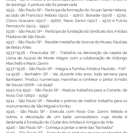
do Ipiranga. A pintura não foi preservada
1935 - São Paulo SP - Participa da formação do Grupo Santa Helena,
ao lado de Francisco Rebolo (1902 - 1980), Bonadei (1906 - 1974),
Clóvis Graciano (1907 - 1988), Mario Zanini (1907 - 1971) e Fulvio
Pennacchi (1905 - 1992)
1936 - São Paulo SP - Participa da fundação do Sindicato dos Artistas
Plásticos de São Paulo
1937 - São Paulo SP - Recebe medalha de bronze do Museu Paulista
de Belas Artes
1937/1938 - Piracicaba SP - Trabalha na decoração da capela da
Usina de Açúcar de Monte Alegre, com a colaboração de Aldorigo
Marchetti e Mario Zanini
1937/1938 - São Paulo SP - Integra a Família Artística Paulista - FAP
ca.1938 - Itanhaém SP - Vai, durante três anos, toda semana para
Itanhaém. Produz numerosas marinhas e conhece o pintor Emídio
de Souza (1868 - ca.1949)
1940/ca.1950 - São Paulo SP - Realiza trabalhos para a Osirarte, de
Rossi Osir (1890 - 1959)
1941 - São Paulo SP - Recebe o prêmio de melhor trabalho para os
monumentos de São Miguel e Embu
1945 - São Paulo SP - Executa, com Rossi Osir, Zanini, Rebolo e
outros, a decoração de um baile carnavalesco, cuja renda é
destinada à fundação do Clube dos Artistas e Amigos da Arte
1946 - São Paulo SP - Começa a pintar a série das "fachadas"
1949 - São Paulo SP - Executa duas pinturas murais no Hospital de