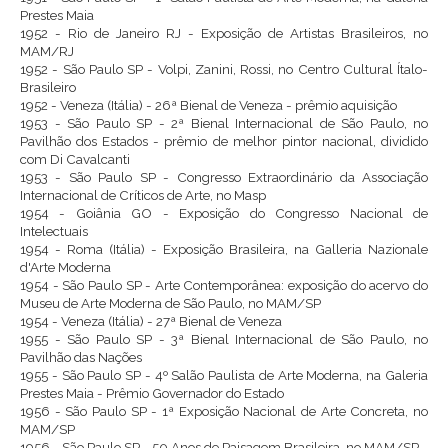
Prestes Maia
1952 - Rio de Janeiro RJ - Exposição de Artistas Brasileiros, no
MAM/RJ
1952 - São Paulo SP - Volpi, Zanini, Rossi, no Centro Cultural Ítalo-
Brasileiro
1952 - Veneza (Itália) - 26ª Bienal de Veneza - prêmio aquisição
1953 - São Paulo SP - 2ª Bienal Internacional de São Paulo, no
Pavilhão dos Estados - prêmio de melhor pintor nacional, dividido
com Di Cavalcanti
1953 - São Paulo SP - Congresso Extraordinário da Associação
Internacional de Críticos de Arte, no Masp
1954 - Goiânia GO - Exposição do Congresso Nacional de
Intelectuais
1954 - Roma (Itália) - Exposição Brasileira, na Galleria Nazionale
d'Arte Moderna
1954 - São Paulo SP - Arte Contemporânea: exposição do acervo do
Museu de Arte Moderna de São Paulo, no MAM/SP
1954 - Veneza (Itália) - 27ª Bienal de Veneza
1955 - São Paulo SP - 3ª Bienal Internacional de São Paulo, no
Pavilhão das Nações
1955 - São Paulo SP - 4º Salão Paulista de Arte Moderna, na Galeria
Prestes Maia - Prêmio Governador do Estado
1956 - São Paulo SP - 1ª Exposição Nacional de Arte Concreta, no
MAM/SP
1956 - São Paulo SP - 50 Anos de Paisagem Brasileira, no MAM/SP