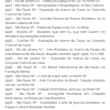
1997 - Rio de Janeiro RJ - Poetas do Espaço e da Cor, no MAM/RJ
1997 - São Paulo SP - Apropriações Antropofágicas, no Itaú Cultural
1997 - São Paulo SP - Exposição do Acervo da Caixa, no Conjunto
Cultural da Caixa
1997 - São Paulo SP - Grandes Nomes da Pintura Brasileira, na Jo
Slaviero Galeria de Arte
1997 - São Paulo SP - Poetas do Espaço e da Cor, no Masp
1998 - Brasília DF - Brasileiro que nem Eu, que nem Quem?, no
Ministério das Relações Exteriores
1998 - Curitiba PR - Exposição do Acervo da Caixa, no Conjunto
Cultural da Caixa
1998 - Rio de Janeiro RJ - Arte Brasileira no Acervo do Museu de
Arte Moderna de São Paulo: doações recentes 1996-1998, no CCBB
1998 - Rio de Janeiro RJ - Exposição do Acervo da Caixa, no
Conjunto Cultural da Caixa
1998 - São Paulo SP - 24ª Bienal Internacional de São Paulo, na
Fundação Bienal
1998 - São Paulo SP - A Arte de Expor Arte, no MAM/SP
1998 - São Paulo SP - Arte Construtiva no Brasil: Coleção Adolpho
Leirner, no MAM/SP
1998 - São Paulo SP - Coleção MAM Bahia: pinturas, no MAM/SP
1998 - São Paulo SP - Iconografia Paulistana em Coleções
Particulares, no Museu da Casa Brasileira
1998 - São Paulo SP - Impressões: a arte da gravura brasileira, no
Espaço Cultural Banespa-Paulista