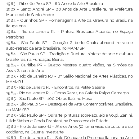
1983 - Ribeirão Preto SP - 80 Anos de Arte Brasileira
1983 - Santo André SP - 80 Anos de Arte Brasileira, na Prefeitura
Municipal de Santo André
1984 - Ourinhos SP - Homenagem a Arte da Gravura no Brasil, na
Itaugaleria
1984 - Rio de Janeiro RJ - Pintura Brasileira Atuante, no Espaço
Petrobras
1984 - São Paulo SP - Coleção Gilberto Chateaubriand: retrato e
auto-retrato da arte brasileira, no MAM/SP
1984 - São Paulo SP - Tradição e Ruptura: síntese de arte e cultura
brasileiras, na Fundação Bienal
1985 - Curitiba PR - Quatro Mestres: quatro visões, na Simões de
Assis Galeria de Arte
1985 - Rio de Janeiro RJ - 8º Salão Nacional de Artes Plásticas, no
MAM/RJ
1985 - Rio de Janeiro RJ - Encontros, na Petite Galerie
1985 - Rio de Janeiro RJ - Obras Raras, na Galeria Ralph Camargo
1985 - São Paulo SP - 100 Obras Itaú, no Masp
1985 - São Paulo SP - Destaques da Arte Contemporânea Brasileira,
no MAM/SP
1985 - São Paulo SP - Osirarte: pinturas sobre azulejo e Volpi, Zanini,
Hilde Weber e Gerda Brantani, na Pinacoteca do Estado
1986 - Rio de Janeiro RJ - JK e os Anos 50: uma visão da cultura e do
cotidiano, na Galeria Investiarte
1986 - Rio de Janeiro RJ - Sete Décadas da Presença Italiana na Arte