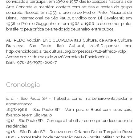
convidado a participar, em 1956 e 1957, das Exposições Nacionais de
Arte Concreta e mantém contato com artistas e poetas do grupo
concreto. Recebe, em 1953, o prêmio de Melhor Pintor Nacional da
Bienal Internacional de São Paulo, dividido com Di Cavalcanti; em
1958, o Prêmio Guggenheim; em 1962 e 1966, o de melhor pintor
brasileiro pela crítica de arte do Rio de Janeiro, entre outros.
ALFREDO Volpi.In: ENCICLOPÉDIA Itaú Cultural de Arte e Cultura
Brasileira. São Paulo: Itaú Cultural, 2026.Disponível em:
http://enciclopedia.itaucultural.org.br/pessoas/512-alfredo-volpi
.
Acesso em: 11 de maio de 2026.Verbete da Enciclopédia.
ISBN: 978-85-7979-060-7
Cronologia
s. d. - São Paulo SP - Trabalha como marceneiro-entalhador e
encadernador
1897/1988 - São Paulo SP - Vem para o Brasil com seus pais,
fixando-se em São Paulo
1912 - São Paulo SP - Começa a trabalhar como pintor decorador de
residências
1918 - São Paulo SP - Realiza com Orlando Duílio Tarquínio Rossi
(1894 - 1970) trabalho de decoração para o Hospital Militar, no bairro