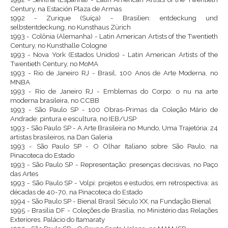
Century, na Estación Plaza de Armas
1992 - Zurique (Suíça) - Brasilien: entdeckung und
selbstentdeckung, no Kunsthaus Zürich
1993 - Colônia (Alemanha) - Latin American Artists of the Twentieth
Century, no Kunsthalle Cologne
1993 - Nova York (Estados Unidos) - Latin American Artists of the
Twentieth Century, no MoMA
1993 - Rio de Janeiro RJ - Brasil, 100 Anos de Arte Moderna, no
MNBA
1993 - Rio de Janeiro RJ - Emblemas do Corpo: o nu na arte
moderna brasileira, no CCBB
1993 - São Paulo SP - 100 Obras-Primas da Coleção Mário de
Andrade: pintura e escultura, no IEB/USP
1993 - São Paulo SP - A Arte Brasileira no Mundo, Uma Trajetória: 24
artistas brasileiros, na Dan Galeria
1993 - São Paulo SP - O Olhar Italiano sobre São Paulo, na
Pinacoteca do Estado
1993 - São Paulo SP - Representação: presenças decisivas, no Paço
das Artes
1993 - São Paulo SP - Volpi: projetos e estudos, em retrospectiva: as
décadas de 40-70, na Pinacoteca do Estado
1994 - São Paulo SP - Bienal Brasil Século XX, na Fundação Bienal
1995 - Brasília DF - Coleções de Brasília, no Ministério das Relações
Exteriores. Palácio do Itamaraty