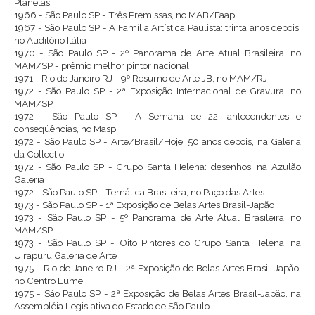
Planetas
1966 - São Paulo SP - Três Premissas, no MAB/Faap
1967 - São Paulo SP - A Família Artística Paulista: trinta anos depois,
no Auditório Itália
1970 - São Paulo SP - 2º Panorama de Arte Atual Brasileira, no
MAM/SP - prêmio melhor pintor nacional
1971 - Rio de Janeiro RJ - 9º Resumo de Arte JB, no MAM/RJ
1972 - São Paulo SP - 2ª Exposição Internacional de Gravura, no
MAM/SP
1972 - São Paulo SP - A Semana de 22: antecendentes e
conseqüências, no Masp
1972 - São Paulo SP - Arte/Brasil/Hoje: 50 anos depois, na Galeria
da Collectio
1972 - São Paulo SP - Grupo Santa Helena: desenhos, na Azulão
Galeria
1972 - São Paulo SP - Temática Brasileira, no Paço das Artes
1973 - São Paulo SP - 1ª Exposição de Belas Artes Brasil-Japão
1973 - São Paulo SP - 5º Panorama de Arte Atual Brasileira, no
MAM/SP
1973 - São Paulo SP - Oito Pintores do Grupo Santa Helena, na
Uirapuru Galeria de Arte
1975 - Rio de Janeiro RJ - 2ª Exposição de Belas Artes Brasil-Japão,
no Centro Lume
1975 - São Paulo SP - 2ª Exposição de Belas Artes Brasil-Japão, na
Assembléia Legislativa do Estado de São Paulo