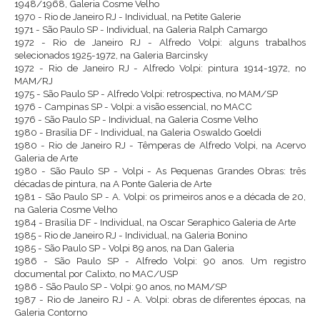
1948/1968, Galeria Cosme Velho
1970 - Rio de Janeiro RJ - Individual, na Petite Galerie
1971 - São Paulo SP - Individual, na Galeria Ralph Camargo
1972 - Rio de Janeiro RJ - Alfredo Volpi: alguns trabalhos
selecionados 1925-1972, na Galeria Barcinsky
1972 - Rio de Janeiro RJ - Alfredo Volpi: pintura 1914-1972, no
MAM/RJ
1975 - São Paulo SP - Alfredo Volpi: retrospectiva, no MAM/SP
1976 - Campinas SP - Volpi: a visão essencial, no MACC
1976 - São Paulo SP - Individual, na Galeria Cosme Velho
1980 - Brasília DF - Individual, na Galeria Oswaldo Goeldi
1980 - Rio de Janeiro RJ - Têmperas de Alfredo Volpi, na Acervo
Galeria de Arte
1980 - São Paulo SP - Volpi - As Pequenas Grandes Obras: três
décadas de pintura, na A Ponte Galeria de Arte
1981 - São Paulo SP - A. Volpi: os primeiros anos e a década de 20,
na Galeria Cosme Velho
1984 - Brasília DF - Individual, na Oscar Seraphico Galeria de Arte
1985 - Rio de Janeiro RJ - Individual, na Galeria Bonino
1985 - São Paulo SP - Volpi 89 anos, na Dan Galeria
1986 - São Paulo SP - Alfredo Volpi: 90 anos. Um registro
documental por Calixto, no MAC/USP
1986 - São Paulo SP - Volpi: 90 anos, no MAM/SP
1987 - Rio de Janeiro RJ - A. Volpi: obras de diferentes épocas, na
Galeria Contorno