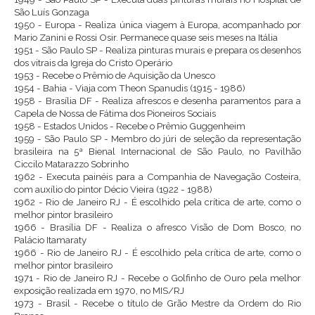
São Luís Gonzaga
1950 - Europa - Realiza única viagem à Europa, acompanhado por
Mario Zanini e Rossi Osir. Permanece quase seis meses na Itália
1951 - São Paulo SP - Realiza pinturas murais e prepara os desenhos
dos vitrais da Igreja do Cristo Operário
1953 - Recebe o Prêmio de Aquisição da Unesco
1954 - Bahia - Viaja com Theon Spanudis (1915 - 1986)
1958 - Brasília DF - Realiza afrescos e desenha paramentos para a
Capela de Nossa de Fátima dos Pioneiros Sociais
1958 - Estados Unidos - Recebe o Prêmio Guggenheim
1959 - São Paulo SP - Membro do júri de seleção da representação
brasileira na 5ª Bienal Internacional de São Paulo, no Pavilhão
Ciccilo Matarazzo Sobrinho
1962 - Executa painéis para a Companhia de Navegação Costeira,
com auxílio do pintor Décio Vieira (1922 - 1988)
1962 - Rio de Janeiro RJ - É escolhido pela crítica de arte, como o
melhor pintor brasileiro
1966 - Brasília DF - Realiza o afresco Visão de Dom Bosco, no
Palácio Itamaraty
1966 - Rio de Janeiro RJ - É escolhido pela crítica de arte, como o
melhor pintor brasileiro
1971 - Rio de Janeiro RJ - Recebe o Golfinho de Ouro pela melhor
exposição realizada em 1970, no MIS/RJ
1973 - Brasil - Recebe o título de Grão Mestre da Ordem do Rio