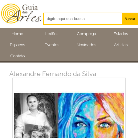
Buscar
Artistas
Home
Leilões
Compre já
Estados
Eventos
Espacos
Eventos
Novidades
Artistas
Locais
Contato
Alexandre Fernando da Silva