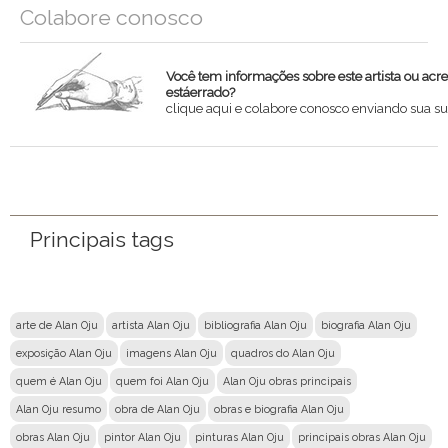
Colabore conosco
Você tem informações sobre este artista ou acr
estáerrado?
clique aqui e colabore conosco enviando sua su
Nome
Email
Principais tags
Mensagem
arte de Alan Oju
artista Alan Oju
bibliografia Alan Oju
biografia Alan Oju
exposição Alan Oju
imagens Alan Oju
quadros do Alan Oju
quem é Alan Oju
quem foi Alan Oju
Alan Oju obras principais
Alan Oju resumo
obra de Alan Oju
obras e biografia Alan Oju
obras Alan Oju
pintor Alan Oju
pinturas Alan Oju
principais obras Alan Oju