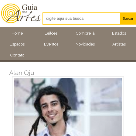
Buscar
Artistas
Home
Leilões
Compre já
Estados
Eventos
Espacos
Eventos
Novidades
Artistas
Locais
Contato
Alan Oju