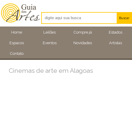
Buscar
Artistas
Home
Leilões
Compre já
Estados
Eventos
Espacos
Eventos
Novidades
Artistas
Locais
Contato
Cinemas de arte em Alagoas