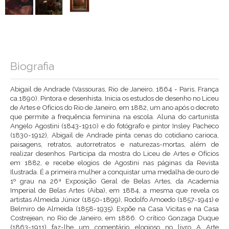
Biografia
Abigail de Andrade (Vassouras, Rio de Janeiro, 1864 - Paris, França
ca.1890). Pintora e desenhista. Inicia os estudos de desenho no Liceu
de Artes e Ofícios do Rio de Janeiro, em 1882, um ano após o decreto
que permite a frequência feminina na escola. Aluna do cartunista
Angelo Agostini (1843-1910) e do fotógrafo e pintor Insley Pacheco
(1830-1912), Abigail de Andrade pinta cenas do cotidiano carioca,
paisagens, retratos, autorretratos e naturezas-mortas, além de
realizar desenhos. Participa da mostra do Liceu de Artes e Ofícios
em 1882, e recebe elogios de Agostini nas páginas da Revista
Ilustrada. É a primeira mulher a conquistar uma medalha de ouro de
1º grau na 26ª Exposição Geral de Belas Artes, da Academia
Imperial de Belas Artes (Aiba), em 1884, a mesma que revela os
artistas Almeida Júnior (1850-1899), Rodolfo Amoedo (1857-1941) e
Belmiro de Almeida (1858-1935). Expõe na Casa Vicitas e na Casa
Costrejean, no Rio de Janeiro, em 1886. O crítico Gonzaga Duque
(1863-1911) faz-lhe um comentário elogioso no livro A Arte