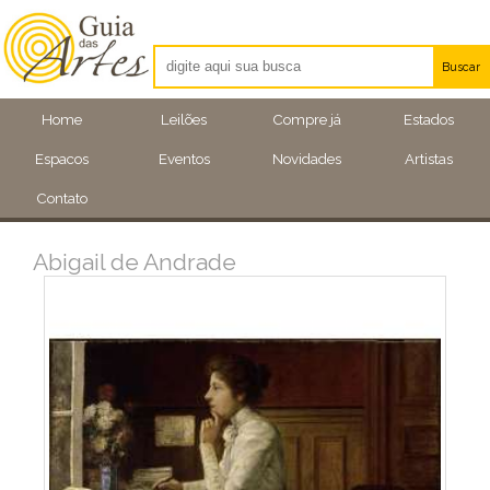
Buscar
Artistas
Home
Leilões
Compre já
Estados
Eventos
Espacos
Eventos
Novidades
Artistas
Locais
Contato
Abigail de Andrade