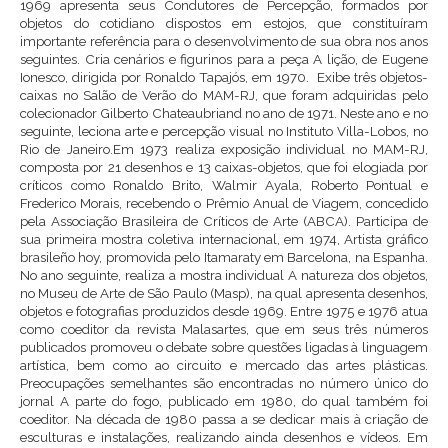
1969 apresenta seus Condutores de Percepção, formados por
objetos do cotidiano dispostos em estojos, que constituíram
importante referência para o desenvolvimento de sua obra nos anos
seguintes. Cria cenários e figurinos para a peça A lição, de Eugene
Ionesco, dirigida por Ronaldo Tapajós, em 1970. Exibe três objetos-
caixas no Salão de Verão do MAM-RJ, que foram adquiridas pelo
colecionador Gilberto Chateaubriand no ano de 1971. Neste ano e no
seguinte, leciona arte e percepção visual no Instituto Villa-Lobos, no
Rio de Janeiro.Em 1973 realiza exposição individual no MAM-RJ,
composta por 21 desenhos e 13 caixas-objetos, que foi elogiada por
críticos como Ronaldo Brito, Walmir Ayala, Roberto Pontual e
Frederico Morais, recebendo o Prêmio Anual de Viagem, concedido
pela Associação Brasileira de Críticos de Arte (ABCA). Participa de
sua primeira mostra coletiva internacional, em 1974, Artista gráfico
brasileño hoy, promovida pelo Itamaraty em Barcelona, na Espanha.
No ano seguinte, realiza a mostra individual A natureza dos objetos,
no Museu de Arte de São Paulo (Masp), na qual apresenta desenhos,
objetos e fotografias produzidos desde 1969. Entre 1975 e 1976 atua
como coeditor da revista Malasartes, que em seus três números
publicados promoveu o debate sobre questões ligadas à linguagem
artística, bem como ao circuito e mercado das artes plásticas.
Preocupações semelhantes são encontradas no número único do
jornal A parte do fogo, publicado em 1980, do qual também foi
coeditor. Na década de 1980 passa a se dedicar mais à criação de
esculturas e instalações, realizando ainda desenhos e vídeos. Em