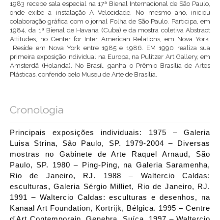
1983 recebe sala especial na 17ª Bienal Internacional de São Paulo,
onde exibe a instalação A Velocidade. No mesmo ano, iniciou
colaboração gráfica com o jornal Folha de São Paulo. Participa, em
1984, da 1ª Bienal de Havana (Cuba) e da mostra coletiva Abstract
Attitudes, no Center for Inter American Relations, em Nova York.
Reside em Nova York entre 1985 e 1986. EM 1990 realiza sua
primeira exposição individual na Europa, na Pulitzer Art Gallery, em
Amsterdã (Holanda). No Brasil, ganha o Prêmio Brasília de Artes
Plásticas, conferido pelo Museu de Arte de Brasília.
Cronologia
Principais exposições individuais: 1975 – Galeria
Luisa Strina, São Paulo, SP. 1979-2004 – Diversas
mostras no Gabinete de Arte Raquel Arnaud, São
Paulo, SP. 1980 – Ping-Ping, na Galeria Saramenha,
Rio de Janeiro, RJ. 1988 – Waltercio Caldas:
esculturas, Galeria Sérgio Milliet, Rio de Janeiro, RJ.
1991 – Waltercio Caldas: esculturas e desenhos, na
Kanaal Art Foundation, Kortrijk, Bélgica. 1995 – Centre
d'Art Contemporain, Genebra, Suíça. 1997 – Waltercio