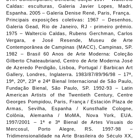
Caldas: esculturas, Galeria Javier Lopes, Madri,
Espanha. 2005 – Galeria Denise René, Paris, França.
Principais exposições coletivas: 1967 – Desenhos,
Galeria Gead, Rio de Janeiro, RJ - primeiro prêmio.
1975 – Waltercio Caldas, Rubens Gerchman, Carlos
Vergara, e José Resende, Museu de Arte
Contemporânea de Campinas (MACC), Campinas, SP.
1982 – Brasil 60 Anos de Arte Moderna: Coleção
Gilberto Chateaubriand, Centro de Arte Moderna José
de Azeredo Perdigão, Lisboa, Portugal / Barbican Art
Gallery, Londres, Inglaterra. 1983/87/89/96/98 – 17ª,
19ª, 20ª, 23ª e 24ª Bienal Internacional de São Paulo,
Fundação Bienal, São Paulo, SP. 1992-93 – Latin
American Artists of the Twentieth Century, Centre
Georges Pompidou, Paris, França / Estación Plaza de
Armas, Sevilha, Espanha / Kunsthalle Cologne,
Colônia, Alemanha / MoMA, Nova York, EUA.
1997/2001 – 1ª e 3ª Bienal de Artes Visuais do
Mercosul, Porto Alegre, RS. 1997-98 –
Tridimensionalidade na Arte Brasileira do Século XX,