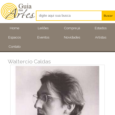
Buscar
Artistas
Home
Leilões
Compre já
Estados
Eventos
Espacos
Eventos
Novidades
Artistas
Locais
Contato
Waltercio Caldas