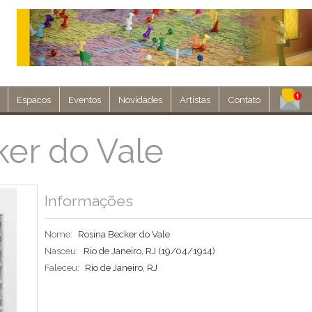
Espacos
Eventos
Novidades
Artistas
Contato
Assine nosso 
ker do Vale
Env
Informações
Nome:
Rosina Becker do Vale
Nasceu:
Rio de Janeiro, RJ
(19/04/1914)
Faleceu:
Rio de Janeiro, RJ