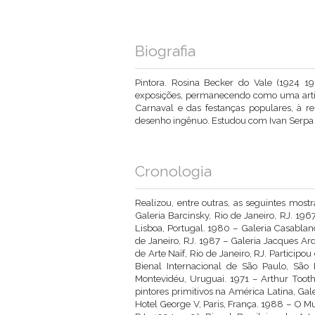
Biografia
Pintora. Rosina Becker do Vale (1924 19
exposições, permanecendo como uma artista
Carnaval e das festanças populares, à re
desenho ingênuo. Estudou com Ivan Serpa 
Cronologia
Realizou, entre outras, as seguintes mostr
Galeria Barcinsky, Rio de Janeiro, RJ. 19
Lisboa, Portugal. 1980 – Galeria Casablanc
de Janeiro, RJ. 1987 – Galeria Jacques Ard
de Arte Naïf, Rio de Janeiro, RJ. Particip
Bienal Internacional de São Paulo, São
Montevidéu, Uruguai. 1971 – Arthur Tooth
pintores primitivos na América Latina, Galer
Hotel George V, Paris, França. 1988 – O Mu