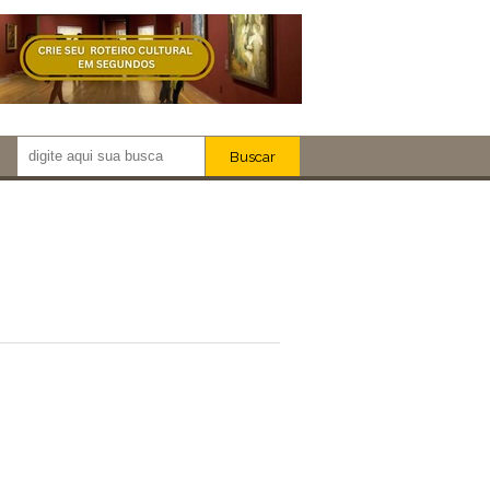
Buscar
Newsletter!
Artistas
Eventos
Locais
iar