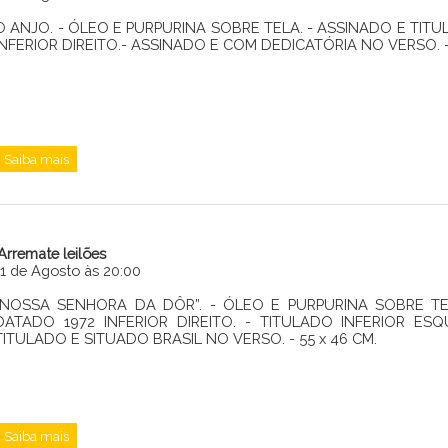
O ANJO. - ÓLEO E PURPURINA SOBRE TELA. - ASSINADO E TITU
INFERIOR DIREITO.- ASSINADO E COM DEDICATÓRIA NO VERSO. - 2
Saiba mais
iArremate leilões
11 de Agosto às 20:00
“NOSSA SENHORA DA DÔR”. - ÓLEO E PURPURINA SOBRE TEL
DATADO 1972 INFERIOR DIREITO. - TITULADO INFERIOR ES
TITULADO E SITUADO BRASIL NO VERSO. - 55 x 46 CM.
Saiba mais