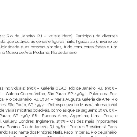
14: Rio de Janeiro, RJ – 2000: Idem). Participou de diversas
 que cultivou as cenas e figuras naïfs, ligadas ao universo do
ligiosidade e às pessoas simples, tudo com cores fortes e um
no Museu de Arte Moderna, Rio de Janeiro.
as individuais: 1963 – Galeria GEAD, Rio de Janeiro, RJ. 1965 –
67 – Galeria Cosme Velho, São Paulo, SP. 1969 – Palácio da Foz,
a, Rio de Janeiro, RJ. 1984 – Maria Augusta Galeria de Arte, Rio
ies, São Paulo, SP. 1997 – Retrospectiva no Museu Internacional
ou de várias mostras coletivas, como as que se seguem: 1959, 63 –
 Paulo, SP. 1967-68 –Buenos Aires, Argentina, Lima, Peru, e
l Gallery, Londres, Inglaterra. 1975 – Os dez mais importantes
ia Bonino, Rio de Janeiro, RJ. 1981 – Peintres Brésiliens à Paris,
ndo Fascinante dos Pintores Naïfs, Paço Imperial, Rio de Janeiro,