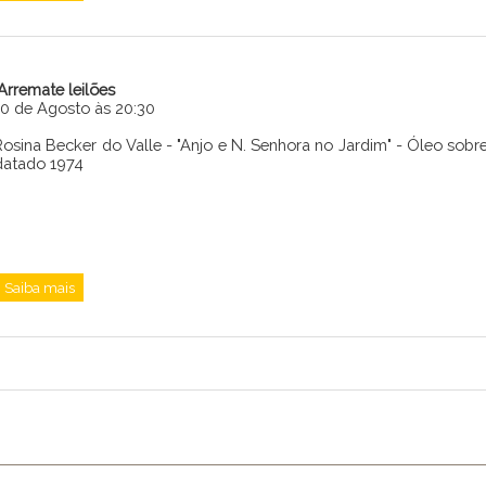
iArremate leilões
10 de Agosto às 20:30
Rosina Becker do Valle - "Anjo e N. Senhora no Jardim" - Óleo sobr
datado 1974
Saiba mais