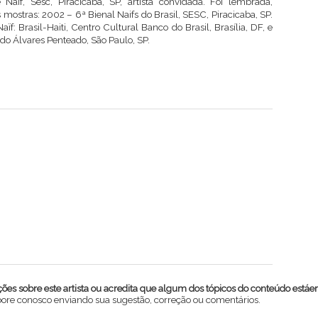
Naif, Sesc, Piracicaba, SP, artista convidada. Foi lembrada,
mostras: 2002 – 6ª Bienal Naifs do Brasil, SESC, Piracicaba, SP.
f: Brasil-Haiti, Centro Cultural Banco do Brasil, Brasília, DF, e
o Álvares Penteado, São Paulo, SP.
es sobre este artista ou acredita que algum dos tópicos do conteúdo estáe
abore conosco enviando sua sugestão, correção ou comentários.