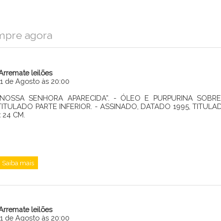
mpre agora
iArremate leilões
11 de Agosto às 20:00
“NOSSA SENHORA APARECIDA”. - ÓLEO E PURPURINA SOBRE
TITULADO PARTE INFERIOR. - ASSINADO, DATADO 1995, TITULA
x 24 CM.
Enviar
Saiba mais
iArremate leilões
11 de Agosto às 20:00