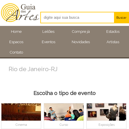
Buscar
Artistas
Home
Leilões
Compre já
Estados
Eventos
Espacos
Eventos
Novidades
Artistas
Locais
Contato
Rio de Janeiro-RJ
Escolha o tipo de evento
Cinema
Curso
Exposições