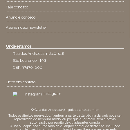
Fale conosco
Anuncie conosco
Assine nosso newsletter
Onde estamos
Rua dos Andradas, n.240, sl.8
São Lourenço - MG
CEP: 37470-000
Entre em contato
Instagram
© Guia das Artes (2015) - guiadasartes.com.br
Todos os direitos reservados. Nenhuma parte desta página da web pode ser
reproduzida de nenhum modo, ou por qualquer meio, sem a prévia
autorização por escrito de guiadasartes.com.br
O uso ou cópia não autorizada de qualquer conteúdo deste site, incluíndo
contas de usuários ou produtos oferecidos resultará no cancelamento