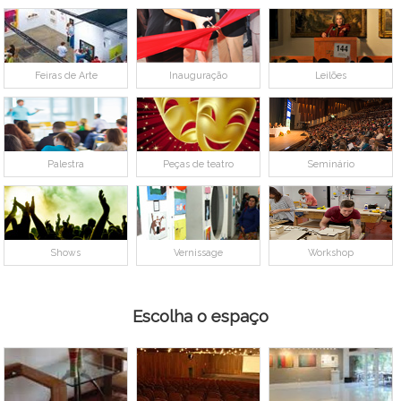
Feiras de Arte
Inauguração
Leilões
Palestra
Peças de teatro
Seminário
Shows
Vernissage
Workshop
Escolha o espaço