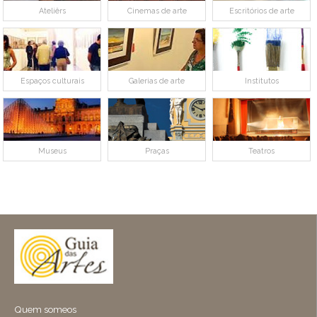
Ateliêrs
Cinemas de arte
Escritórios de arte
Espaços culturais
Galerias de arte
Institutos
Museus
Praças
Teatros
Quem someos