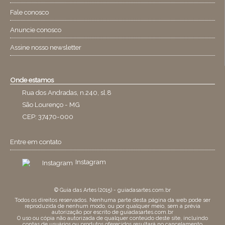
Fale conosco
Anuncie conosco
Assine nosso newsletter
Onde estamos
Rua dos Andradas, n.240, sl.8
São Lourenço - MG
CEP: 37470-000
Entre em contato
Instagram
© Guia das Artes (2015) - guiadasartes.com.br
Todos os direitos reservados. Nenhuma parte desta página da web pode ser
reproduzida de nenhum modo, ou por qualquer meio, sem a prévia
autorização por escrito de guiadasartes.com.br
O uso ou cópia não autorizada de qualquer conteúdo deste site, incluíndo
contas de usuários ou produtos oferecidos resultará no cancelamento