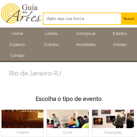
Buscar
Artistas
Home
Leilões
Compre já
Estados
Eventos
Espacos
Eventos
Novidades
Artistas
Locais
Contato
Rio de Janeiro-RJ
Escolha o tipo de evento
Cinema
Curso
Exposições