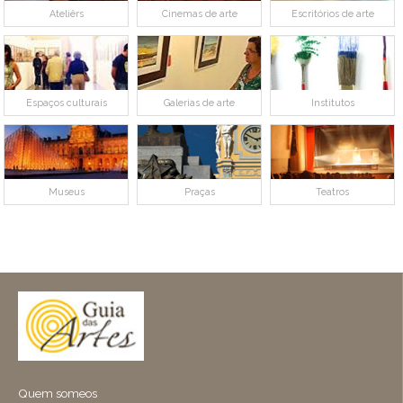
Ateliêrs
Cinemas de arte
Escritórios de arte
Espaços culturais
Galerias de arte
Institutos
Museus
Praças
Teatros
Quem someos