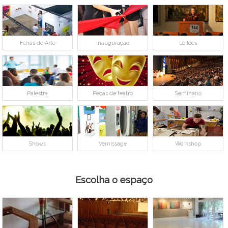
Feiras de Arte
Inauguração
Leilões
Palestra
Peças de teatro
Seminário
Shows
Vernissage
Workshop
Escolha o espaço