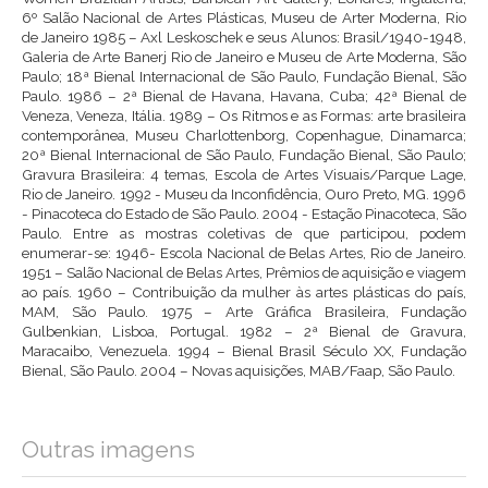
6º Salão Nacional de Artes Plásticas, Museu de Arter Moderna, Rio
de Janeiro 1985 – Axl Leskoschek e seus Alunos: Brasil/1940-1948,
Galeria de Arte Banerj Rio de Janeiro e Museu de Arte Moderna, São
Paulo; 18ª Bienal Internacional de São Paulo, Fundação Bienal, São
Paulo. 1986 – 2ª Bienal de Havana, Havana, Cuba; 42ª Bienal de
Veneza, Veneza, Itália. 1989 – Os Ritmos e as Formas: arte brasileira
contemporânea, Museu Charlottenborg, Copenhague, Dinamarca;
20ª Bienal Internacional de São Paulo, Fundação Bienal, São Paulo;
Gravura Brasileira: 4 temas, Escola de Artes Visuais/Parque Lage,
Rio de Janeiro. 1992 - Museu da Inconfidência, Ouro Preto, MG. 1996
- Pinacoteca do Estado de São Paulo. 2004 - Estação Pinacoteca, São
Paulo. Entre as mostras coletivas de que participou, podem
enumerar-se: 1946- Escola Nacional de Belas Artes, Rio de Janeiro.
1951 – Salão Nacional de Belas Artes, Prêmios de aquisição e viagem
ao país. 1960 – Contribuição da mulher às artes plásticas do país,
MAM, São Paulo. 1975 – Arte Gráfica Brasileira, Fundação
Gulbenkian, Lisboa, Portugal. 1982 – 2ª Bienal de Gravura,
Maracaibo, Venezuela. 1994 – Bienal Brasil Século XX, Fundação
Bienal, São Paulo. 2004 – Novas aquisições, MAB/Faap, São Paulo.
Outras imagens