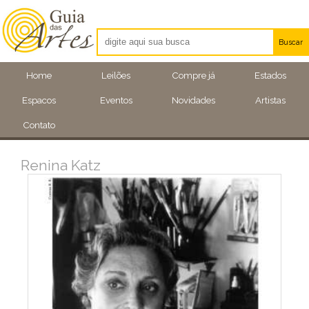
Buscar
Artistas
Home
Leilões
Compre já
Estados
Eventos
Espacos
Eventos
Novidades
Artistas
Locais
Contato
Renina Katz