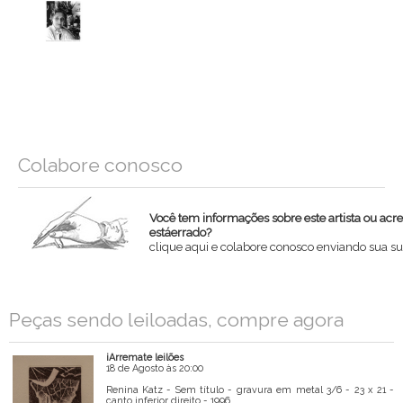
Colabore conosco
Você tem informações sobre este artista ou acr
estáerrado?
clique aqui e colabore conosco enviando sua su
Nome
Peças sendo leiloadas, compre agora
Email
iArremate leilões
Mensagem
18 de Agosto às 20:00
Renina Katz - Sem título - gravura em metal 3/6 - 23 x 21 -
canto inferior direito - 1996