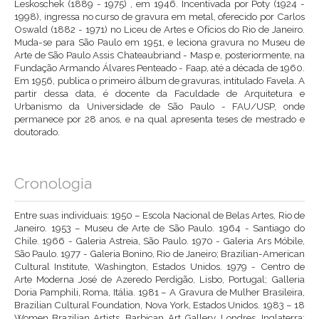
Leskoschek (1889 - 1975) , em 1946. Incentivada por Poty (1924 -
1998), ingressa no curso de gravura em metal, oferecido por Carlos
Oswald (1882 - 1971) no Liceu de Artes e Ofícios do Rio de Janeiro.
Muda-se para São Paulo em 1951, e leciona gravura no Museu de
Arte de São Paulo Assis Chateaubriand - Masp e, posteriormente, na
Fundação Armando Álvares Penteado - Faap, até a década de 1960.
Em 1956, publica o primeiro álbum de gravuras, intitulado Favela. A
partir dessa data, é docente da Faculdade de Arquitetura e
Urbanismo da Universidade de São Paulo - FAU/USP, onde
permanece por 28 anos, e na qual apresenta teses de mestrado e
doutorado.
Cronologia
Entre suas individuais: 1950 – Escola Nacional de Belas Artes, Rio de
Janeiro. 1953 – Museu de Arte de São Paulo. 1964 - Santiago do
Chile. 1966 - Galeria Astreia, São Paulo. 1970 - Galeria Ars Móbile,
São Paulo. 1977 - Galeria Bonino, Rio de Janeiro; Brazilian-American
Cultural Institute, Washington, Estados Unidos. 1979 - Centro de
Arte Moderna José de Azeredo Perdigão, Lisbo, Portugal; Galleria
Doria Pamphili, Roma, Itália. 1981 – A Gravura de Mulher Brasileira,
Brazilian Cultural Foundation, Nova York, Estados Unidos. 1983 – 18
Women Brazilian Artists, Barbican Art Gallery, Londres, Inglaterra;