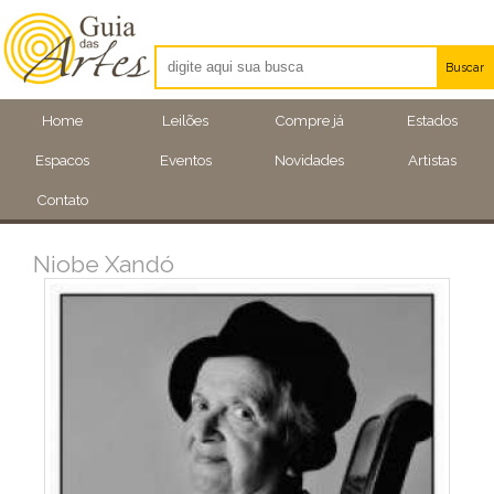
Buscar
Artistas
Home
Leilões
Compre já
Estados
Eventos
Espacos
Eventos
Novidades
Artistas
Locais
Contato
Niobe Xandó