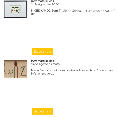
iArremate leilões
11 de Agosto às 20:00
NIOBE XANDÓ, Sem Título - - técnica mista - 15x19 - - Ass. inf.
dir.
Saiba mais
iArremate leilões
18 de Agosto às 20:00
Niobe Xandó - Luiz - nanquim sobre cartão - 8 x 11 - canto
inferior esquerdo
Saiba mais