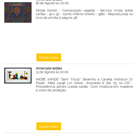
Mensagem
18 de Agosto às 20:00
Niobe Xandó - Composição vegetal - técnica mista sobre
cartão - 40 x 52 - canto inferior direito - 1960 - Reproduzida no
livro da artista à página 46.
Saiba mais
iArremate leilões
13 de Agosto às 20:00
NIOBE XANDÓ "Sem Título" Desenho a Caneta Hidrocor S/
Papel -Med 23x48 cm (obra) -Assinado e Dat 79 no CID -
Procedência James Lisboa-Leilão -Com moldura em madeira
e vidro de proteção.
Saiba mais