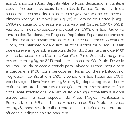
aos 16 anos com João Baptista Ribeiro Rosa, destacado militante, e
passa a frequentar os locais de reuniões do Partido Comunista. Inicia
sua carreira como artista plástica em 1947. Nesse ano, conhece os
pintores Yoshiya Takaoka(1909-1978) e Geraldo de Barros (1923 -
1998) no ateliê do professor e artista Raphael Galvez (1895 - 1961).
Faz sua primeira exposição individual em 1953, em São Paulo, na
Livraria das Bandeiras, na Praça da República. Separada do primeiro
marido, casa-se novamente com o intelectual tcheco Alexandre
Bloch, por intermédio de quem se torna amiga de Vilém Flusser,
que escreve artigos sobre sua obra de Xandó. Durante o ano de 1957,
viaja pelas cidades de Madri, La Coruña e Paris. Seu trabalho ganha
destaque em 1965, na 8ª Bienal Internacional de São Paulo. De volta
ao Brasil, muda-se com o marido para Salvador. O casal segue para
a Europa em 1968, com períodos em Paris, Londres e Estocolmo.
Regressam ao Brasil em 1971, vivendo em São Paulo até 1980.
Xandó viaja a Nova York em 1981 e 1983, depois regressando em
definitivo ao Brasil. Entre as exposições em que se destaca estão a
10ª Bienal Internacional de São Paulo, de 1969, onde tem sua obra
apresentada na sala especial de Artes Mágica, Fantástica e
Surrealista, e a 1ª Bienal Latino-Americana de São Paulo, realizada
em 1978, onde seu trabalho representa a influência das culturas
africana e indígena na arte brasileira.