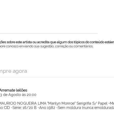
es sobre este artista ou acredita que algum dos tópicos do conteúdo estáe
abore conosco enviando sua sugestão, correção ou comentários.
mpre agora
iArremate leilões
13 de Agosto às 20:00
MAURICIO NOGUEIRA LIMA "Marilyn Monroe" Serigrifia S/ Papel -Me
no CID -Série: 16/20 B -Ano 1982 -Sem moldura (nunca emoldurada