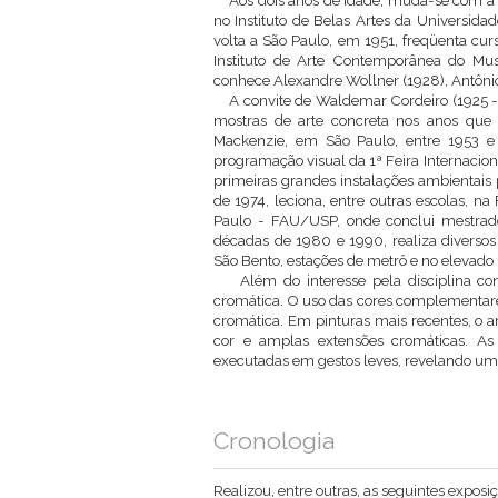
Aos dois anos de idade, muda-se com a fam
no Instituto de Belas Artes da Universid
volta a São Paulo, em 1951, freqüenta cu
Instituto de Arte Contemporânea do Mu
conhece Alexandre Wollner (1928), Antônio
A convite de Waldemar Cordeiro (1925 - 1
mostras de arte concreta nos anos que 
Mackenzie, em São Paulo, entre 1953 e
programação visual da 1ª Feira Internaciona
primeiras grandes instalações ambientais p
de 1974, leciona, entre outras escolas, 
Paulo - FAU/USP, onde conclui mestrado
décadas de 1980 e 1990, realiza diversos
São Bento, estações de metrô e no elevado 
Além do interesse pela disciplina cons
cromática. O uso das cores complementare
cromática. Em pinturas mais recentes, o ar
cor e amplas extensões cromáticas. As 
executadas em gestos leves, revelando um t
Cronologia
Realizou, entre outras, as seguintes exposiç