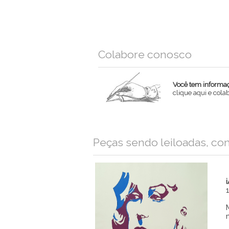
Colabore conosco
Você tem informaçõ
clique aqui e col
Nome
Peças sendo leiloadas, co
Email
Mensagem