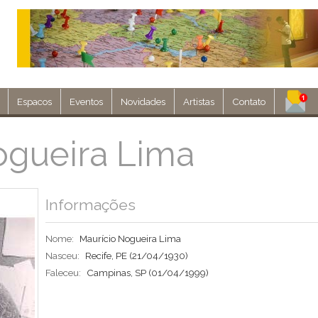
Espacos
Eventos
Novidades
Artistas
Contato
Assine nosso 
ogueira Lima
Env
Informações
Nome:
Maurício Nogueira Lima
Nasceu:
Recife, PE
(21/04/1930)
Faleceu:
Campinas, SP
(01/04/1999)