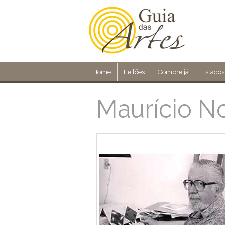
Home
Leilões
Compre já
Estados
Maurício N