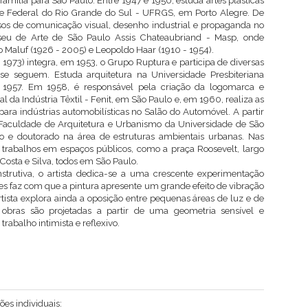
ília para São Paulo. Entre 1947 e 1950, estuda artes plásticas
ade Federal do Rio Grande do Sul - UFRGS, em Porto Alegre. De
rsos de comunicação visual, desenho industrial e propaganda no
seu de Arte de São Paulo Assis Chateaubriand - Masp, onde
 Maluf (1926 - 2005) e Leopoldo Haar (1910 - 1954).
973) integra, em 1953, o Grupo Ruptura e participa de diversas
se seguem. Estuda arquitetura na Universidade Presbiteriana
 1957. Em 1958, é responsável pela criação da logomarca e
l da Indústria Têxtil - Fenit, em São Paulo e, em 1960, realiza as
ara indústrias automobilísticas no Salão do Automóvel. A partir
na Faculdade de Arquitetura e Urbanismo da Universidade de São
 e doutorado na área de estruturas ambientais urbanas. Nas
 trabalhos em espaços públicos, como a praça Roosevelt, largo
Costa e Silva, todos em São Paulo.
trutiva, o artista dedica-se a uma crescente experimentação
s faz com que a pintura apresente um grande efeito de vibração
tista explora ainda a oposição entre pequenas áreas de luz e de
obras são projetadas a partir de uma geometria sensível e
rabalho intimista e reflexivo.
ões individuais: