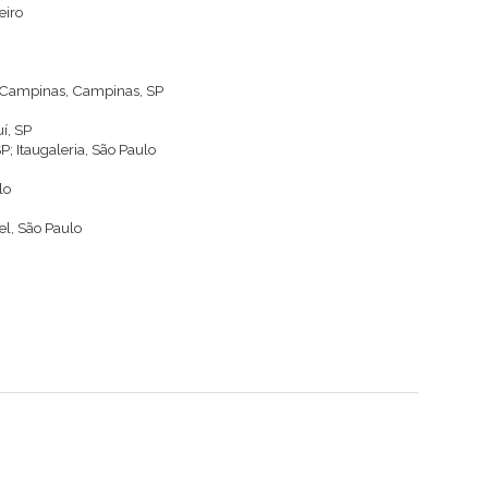
eiro
e Campinas, Campinas, SP
í, SP
P; Itaugaleria, São Paulo
lo
el, São Paulo