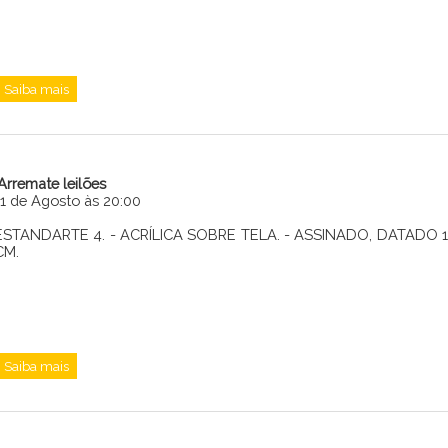
Enviar
Saiba mais
iArremate leilões
11 de Agosto às 20:00
ESTANDARTE 4. - ACRÍLICA SOBRE TELA. - ASSINADO, DATADO 1
CM.
Saiba mais