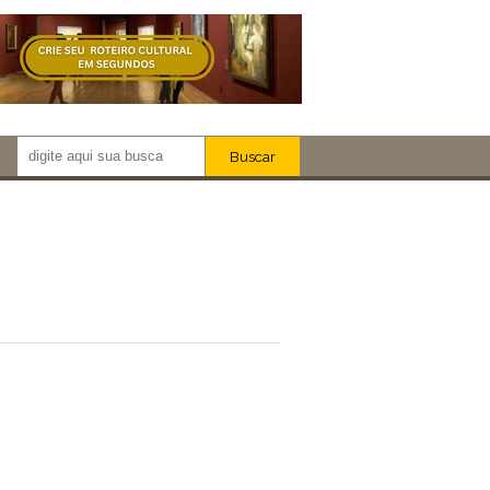
Buscar
Newsletter!
Artistas
Eventos
Locais
iar